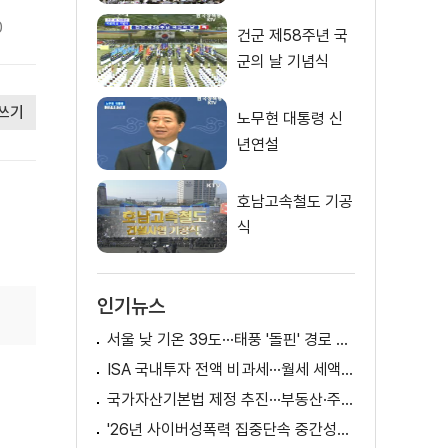
0
건군 제58주년 국
군의 날 기념식
쓰기
노무현 대통령 신
년연설
호남고속철도 기공
식
인기뉴스
서울 낮 기온 39도···태풍 '돌핀' 경로 변수
ISA 국내투자 전액 비과세···월세 세액공제 확대
국가자산기본법 제정 추진···부동산·주식 등 통합 관리
'26년 사이버성폭력 집중단속 중간성과 발표···향후 추진계획은?