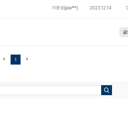
이종성
(ple**)
2023.12.14
글
1