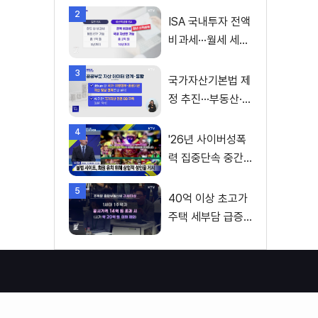
2
ISA 국내투자 전액
비과세···월세 세액
공제 확대
3
국가자산기본법 제
정 추진···부동산·주
식 등 통합 관리
4
'26년 사이버성폭
력 집중단속 중간
성과 발표···향후 추
5
진계획은?
40억 이상 초고가
주택 세부담 급증···
실수요자 보호 강
화