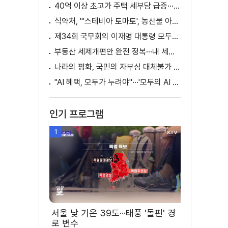
40억 이상 초고가 주택 세부담 급증···실수요자 보호 강화
식약처, "'스테비아 토마토', 농산물 아닌 가공식품"
제34회 국무회의 이재명 대통령 모두발언
부동산 세제개편안 완전 정복···내 세금 어떻게 달라지나? [K-정책 사용법]
나라의 평화, 국민의 자부심 대체불가 대한민국 이재명 대통령 모두말씀
"AI 혜택, 모두가 누려야"···'모두의 AI 성장사다리' 출범
인기 프로그램
1
서울 낮 기온 39도···태풍 '돌핀' 경
로 변수