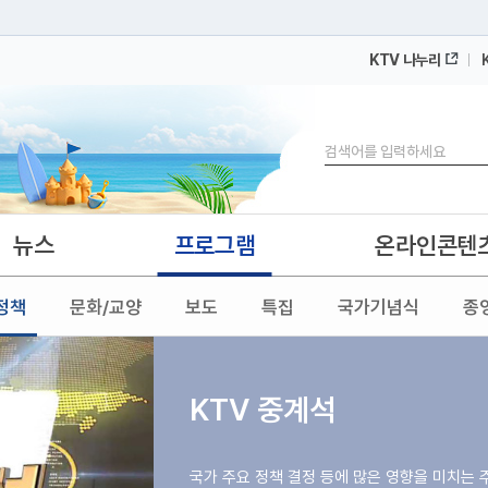
KTV 나누리
 누리집입니다.
 아래 URL에서 도메인 주소를 확인해 보세요
검색
뉴스
프로그램
온라인콘텐
정책
문화/교양
보도
특집
국가기념식
종
KTV 중계석
국가 주요 정책 결정 등에 많은 영향을 미치는 