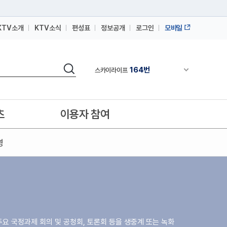
KTV소개
KTV소식
편성표
정보공개
로그인
모바일
164번
스카이라이프
64번
IPTV(KT, SKB, LGU+)
검색
164번
채널안내 펼쳐
스카이라이프
64번
IPTV(KT, SKB, LGU+)
164번
스카이라이프
츠
이용자 참여
영
주요 국정과제 회의 및 공청회, 토론회 등을 생중계 또는 녹화