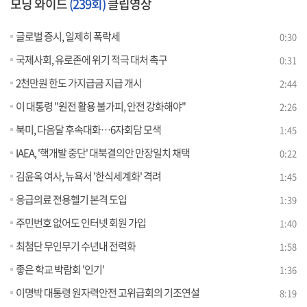
모닝 와이드
(239회)
클립영상
글로벌 증시, 일제히 폭락세
0:30
국제사회, 유로존에 위기 적극 대처 촉구
0:31
2천만원 한도 가지급금 지급 개시
2:44
이 대통령 "원전 활용 불가피, 안전 강화해야"
2:26
북미, 다음달 후속대화…6자회담 모색
1:45
IAEA, '핵개발 중단' 대북결의안 만장일치 채택
0:22
김윤옥 여사, 뉴욕서 '한식세계화' 격려
1:45
응급의료 전용헬기 본격 도입
1:39
주민번호 없어도 인터넷 회원 가입
1:40
최첨단 무인무기 수년내 전력화
1:58
좋은 학교 박람회 '인기'
1:36
이명박 대통령 원자력안전 고위급회의 기조연설
8:19