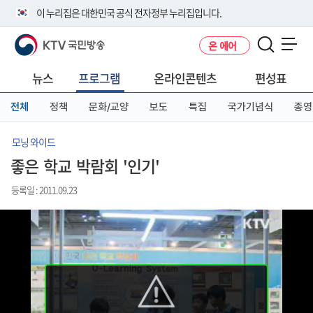
본
메
전
이 누리집은 대한민국 공식 전자정부 누리집입니다.
문
뉴
체
바
바
메
KTV 국민방송
온 에어
로
로
뉴
공식 누리집 주소 확인하기
메뉴 열기
가
가
바
go.kr 주소를 사용하는 누리집은 대한민국 정부기관이 관리하는 누리집입
기
기
로
뉴스
프로그램
온라인콘텐츠
편성표
니다.
가
이밖에 or.kr 또는 .kr등 다른 도메인 주소를 사용하고 있다면 아래 URL에
기
전체
정책
문화/교양
보도
특집
국가기념식
종영
서 도메인 주소를 확인해 보세요
운영중인 공식 누리집보기
모닝 와이드
좋은 학교 박람회 '인기'
등록일 : 2011.09.23