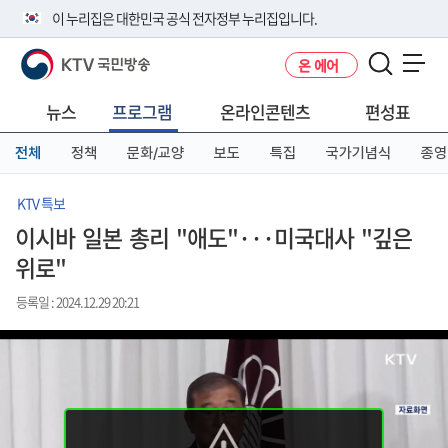
본
메
전
이 누리집은 대한민국 공식 전자정부 누리집입니다.
문
뉴
체
바
바
메
KTV 국민방송
온 에어
로
로
뉴
공식 누리집 주소 확인하기
메뉴 열기
가
가
바
go.kr 주소를 사용하는 누리집은 대한민국 정부기관이 관리하는 누리집입
기
기
로
뉴스
프로그램
온라인콘텐츠
편성표
니다.
가
이밖에 or.kr 또는 .kr등 다른 도메인 주소를 사용하고 있다면 아래 URL에
기
전체
정책
문화/교양
보도
특집
국가기념식
종영
서 도메인 주소를 확인해 보세요
운영중인 공식 누리집보기
KTV 특보
이시바 일본 총리 "애도"···미국대사 "깊은
위로"
등록일 : 2024.12.29 20:21