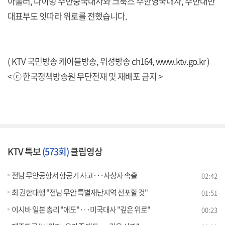
아울러, 다이빙 주한중국대사와 크룩스 주한영국대사, 주한대만
대표부도 잇따라 위로를 전했습니다.
( KTV 국민방송 케이블방송, 위성방송 ch164,
www.ktv.go.kr
)
< ⓒ 한국정책방송원 무단전재 및 재배포 금지 >
KTV 특보
(573회)
클립영상
전남 무안공항서 항공기 사고···사상자 속출
02:42
최 권한대행 "전남 무안 특별재난지역 선포할 것"
01:51
이시바 일본 총리 "애도"···미국대사 "깊은 위로"
00:23