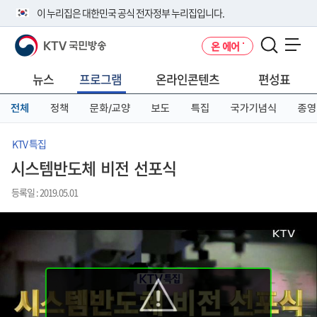
본
메
전
이 누리집은 대한민국 공식 전자정부 누리집입니다.
문
뉴
체
바
바
메
KTV 국민방송
온 에어
로
로
뉴
공식 누리집 주소 확인하기
메뉴 열기
가
가
바
go.kr 주소를 사용하는 누리집은 대한민국 정부기관이 관리하는 누리집입
기
기
로
뉴스
프로그램
온라인콘텐츠
편성표
니다.
가
이밖에 or.kr 또는 .kr등 다른 도메인 주소를 사용하고 있다면 아래 URL에
기
전체
정책
문화/교양
보도
특집
국가기념식
종영
서 도메인 주소를 확인해 보세요
운영중인 공식 누리집보기
KTV 특집
시스템반도체 비전 선포식
등록일 : 2019.05.01