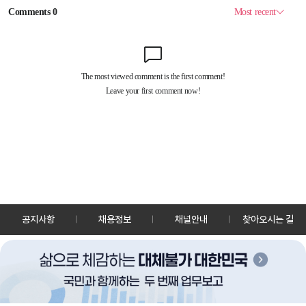
공지사항
채용정보
채널안내
찾아오시는 길
30128 세종특별자치시 정부2청사로 13 한국정책방송원 KTV
TEL: 044-204-8000
Copyrightⓒ KTV 국민방송 All Rights Reserved.
PC버전
앱 다운로드