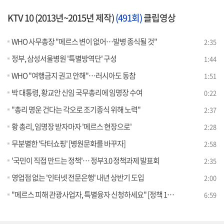
KTV 10 (2013년~2015년 제작)
(491회)
클립영상
WHO 사무총장 "메르스 변이 없어…발병 종식될 것"
2:35
정부, 삼성서울병원 '특별방역단' 구성
1:44
WHO "여행금지 권고 안해"…러시아도 동참
1:51
박 대통령, 황교안 신임 국무총리에 임명장 수여
0:22
"총리 명운 건다는 각오로 조기종식 위해 노력"
2:37
황 총리, 임명장 받자마자 '메르스 현장으로'
2:28
무분별한 '닥터쇼핑' [병원문화를 바꾸자]
2:58
'국민이 직접 만드는 정책'… 정부3.0 정책과제 발표회
2:35
영업점 없는 '인터넷 전문은행' 내년 상반기 도입
2:00
"메르스 피해 관광사업자, 특별융자 신청하세요" [정책 100% 활용하기]
6:59