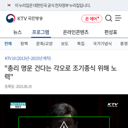
본
메
전
이 누리집은 대한민국 공식 전자정부 누리집입니다.
문
뉴
체
바
바
메
KTV 국민방송
온 에어
로
로
뉴
공식 누리집 주소 확인하기
메뉴 열기
가
가
바
go.kr 주소를 사용하는 누리집은 대한민국 정부기관이 관리하는 누리집입
기
기
로
뉴스
프로그램
온라인콘텐츠
편성표
니다.
가
이밖에 or.kr 또는 .kr등 다른 도메인 주소를 사용하고 있다면 아래 URL에
기
전체
정책
문화/교양
보도
특집
국가기념식
종영
서 도메인 주소를 확인해 보세요
운영중인 공식 누리집보기
KTV 10 (2013년~2015년 제작)
"총리 명운 건다는 각오로 조기종식 위해 노
력"
등록일 : 2015.06.19