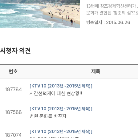
13번째 창조경제혁신센터가 
문화가 결합된 '창조의 섬'
첨단 ICT와 친환경기술을 
방송일자 : 2015.06.26
실리콘비치는 관광지로 유명하
시청자 의견
번호
제목
[KTV 10 (2013년~2015년 제작)]
187784
시간선택제에 대한 현상황!!
[KTV 10 (2013년~2015년 제작)]
187588
병원 문화를 바꾸자
[KTV 10 (2013년~2015년 제작)]
187074