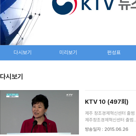
다시보기
미리보기
편성표
다시보기
KTV 10 (497회)
제주 창조경제혁신센터 출범 '
제주창조경제혁신센터 출범…일
성공까지 전 과정 '지원' / 
방송일자 : 2015.06.26
[병원문화를 바꾸자] / 메르스