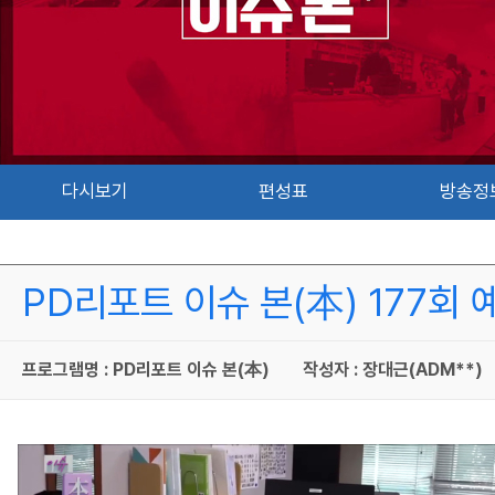
다시보기
편성표
방송정
PD리포트 이슈 본(本) 177회 
프로그램명 : PD리포트 이슈 본(本)
작성자 : 장대근(ADM**)