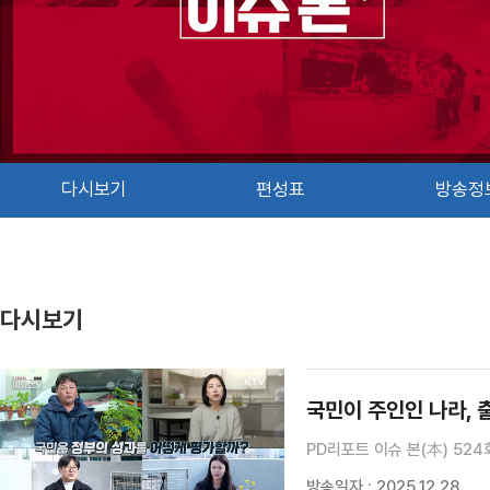
다시보기
편성표
방송정
다시보기
국민이 주인인 나라, 
PD리포트 이슈 본(本) 524
방송일자 : 2025.12.28