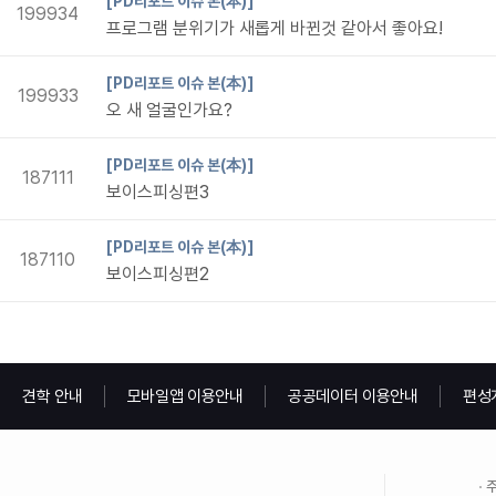
[PD리포트 이슈 본(本)]
199934
프로그램 분위기가 새롭게 바뀐것 같아서 좋아요!
[PD리포트 이슈 본(本)]
199933
오 새 얼굴인가요?
[PD리포트 이슈 본(本)]
187111
보이스피싱편3
[PD리포트 이슈 본(本)]
187110
보이스피싱편2
견학 안내
모바일앱 이용안내
공공데이터 이용안내
편성
주