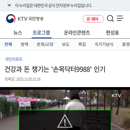
본
메
전
이 누리집은 대한민국 공식 전자정부 누리집입니다.
문
뉴
체
바
바
메
KTV 국민방송
온 에어
로
로
뉴
공식 누리집 주소 확인하기
메뉴 열기
가
가
바
go.kr 주소를 사용하는 누리집은 대한민국 정부기관이 관리하는 누리집입
기
기
로
뉴스
프로그램
온라인콘텐츠
편성표
니다.
가
이밖에 or.kr 또는 .kr등 다른 도메인 주소를 사용하고 있다면 아래 URL에
기
전체
정책
문화/교양
보도
특집
국가기념식
종영
서 도메인 주소를 확인해 보세요
운영중인 공식 누리집보기
국민리포트
건강과 돈 챙기는 '손목닥터9988' 인기
등록일 : 2023.12.05 21:16