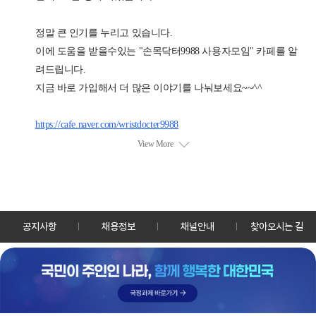
공지사항
채용정보
채널안내
찾아오시는 길
30128 세종특별자치시 정부2청사로 13 한국정책방송원 KTV
TEL: 044-204-8000
Copyrightⓒ KTV 국민방송 All Rights Reserved.
PC버전
앱 다운로드