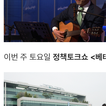
이번 주 토요일
정책토크쇼 <베