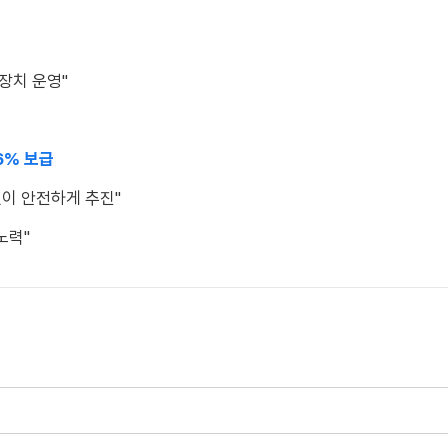
장치 운영"
6% 보급
없이 안전하게 추진"
노력"