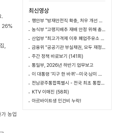
최신영상
.
행안부 "방재안전직 확충, 처우 개선 등 위한 제도개선 추진"
 26%
농식부 "고랭지배추 재배 안정 위해 총력···배추가격 점차 안정세"
산업부 "최고가격제 이후 폐업주유소 증가? 사실 아냐"
집,
금융위 "공공기관 부실채권, 모두 재정으로 보전되는 것 아냐"
주간 정책 바로보기 (141회)
통일부, 2026년 하반기 업무보고
이 대통령 '지구 한 바퀴'···미국·남미 순방 성과는? / AX 대전환의 시대! 국민 위한 적극 행정은?
전남광주통합특별시 - 전국 최초 통합돌봄 모델
KTV 이매진 (58회)
아르바이트생 인건비 누락!
사가 농업