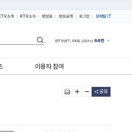
KTV소개
KTV소식
편성표
정보공개
로그인
모바일
164번
스카이라이프
검색
64번
채널안내 펼쳐
IPTV(KT, SKB, LGU+)
164번
스카이라이프
64번
IPTV(KT, SKB, LGU+)
츠
이용자 참여
164번
스카이라이프
공유