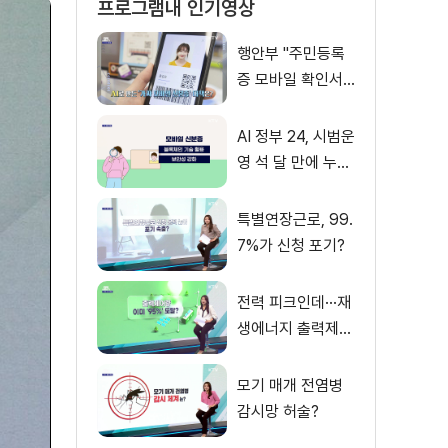
프로그램내 인기영상
행안부 "주민등록
증 모바일 확인서
비스 진위여부, QR
검증으로 손쉽게
AI 정부 24, 시범운
확인"
영 석 달 만에 누적
이용자 2천800만
명 넘어
특별연장근로, 99.
7%가 신청 포기?
전력 피크인데···재
생에너지 출력제어
'비상'?
모기 매개 전염병
감시망 허술?