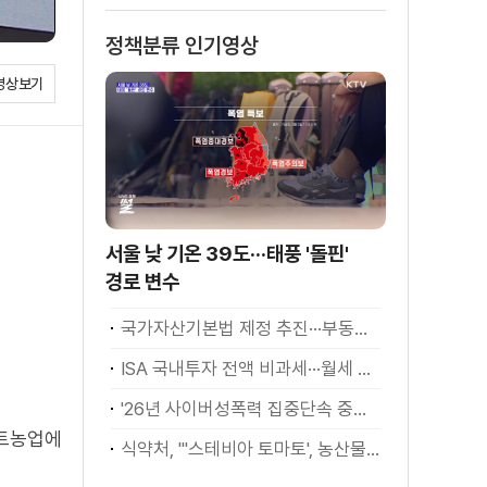
정책분류 인기영상
영상보기
서울 낮 기온 39도···태풍 '돌핀'
경로 변수
국가자산기본법 제정 추진···부동산·주식 등 통합 관리
ISA 국내투자 전액 비과세···월세 세액공제 확대
'26년 사이버성폭력 집중단속 중간성과 발표···향후 추진계획은?
마트농업에
식약처, "'스테비아 토마토', 농산물 아닌 가공식품"