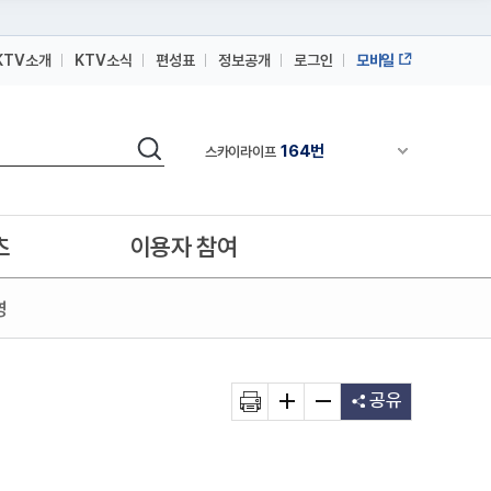
KTV소개
KTV소식
편성표
정보공개
로그인
모바일
164번
스카이라이프
64번
IPTV(KT, SKB, LGU+)
검색
164번
채널안내 펼쳐
스카이라이프
64번
IPTV(KT, SKB, LGU+)
164번
스카이라이프
츠
이용자 참여
영
공유