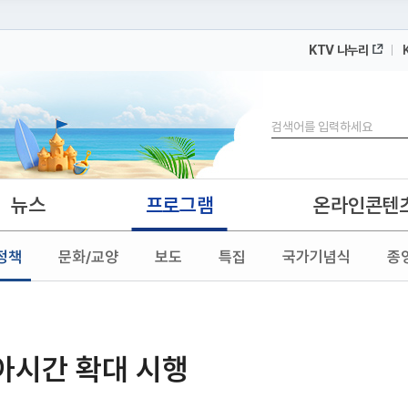
KTV 나누리
 누리집입니다.
 아래 URL에서 도메인 주소를 확인해 보세요
검색
뉴스
프로그램
온라인콘텐
정책
문화/교양
보도
특집
국가기념식
종
육아시간 확대 시행