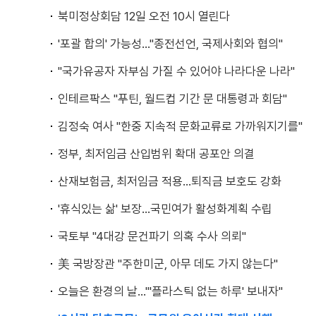
북미정상회담 12일 오전 10시 열린다
'포괄 합의' 가능성..."종전선언, 국제사회와 협의"
"국가유공자 자부심 가질 수 있어야 나라다운 나라"
인테르팍스 "푸틴, 월드컵 기간 문 대통령과 회담"
김정숙 여사 "한중 지속적 문화교류로 가까워지기를"
정부, 최저임금 산입범위 확대 공포안 의결
산재보험금, 최저임금 적용...퇴직금 보호도 강화
'휴식있는 삶' 보장...국민여가 활성화계획 수립
국토부 "4대강 문건파기 의혹 수사 의뢰"
美 국방장관 "주한미군, 아무 데도 가지 않는다"
오늘은 환경의 날..."'플라스틱 없는 하루' 보내자"