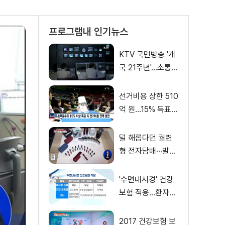
프로그램내 인기뉴스
KTV 국민방송 '개
국 21주년'…소통의
징검다리
선거비용 상한 510
억 원…15% 득표
시 전액보전
덜 해롭다던 궐련
형 전자담배···발암
물질 검출
'수면내시경' 건강
보험 적용…환자부
담 최대 90% 경감
2017 건강보험 보