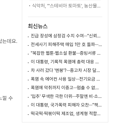
식약처, "'스테비아 토마토', 농산물 아닌 가공식품"
최신뉴스
진급 장성에 삼정검 수치 수여···"신뢰회복 애써달라"
났는데요.
전세사기 피해주택 매입 1만 호 돌파···피해 지원 속도
"복잡한 웹툰·웹소설 환불···증빙서류 요구까지"
이 대통령, 기록적 폭염에 총력 대응 지시 [외신에 비친 한국]
차 사러 갔다 '멘붕'?···중고차 시장 달라진다
폭염 속 에어컨 사용 일상···전기요금 줄이려면?
폭염에 악취까지 이중고···멈출 수 없는 필수노동
'입추' 무색한 극한 더위···주말엔 비·소나기
느낄 수
이 대통령, 국가폭력 피해자 오찬···"책임지고 치유"
떡국떡·떡볶이떡 제조업, 생계형 적합업종 재지정