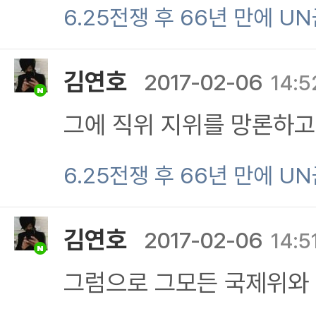
의 지위가 불합리한 경우
6.25전쟁 후 66년 만에 U
대체위적 관계에서의 직속
김연호
2017-02-06
14:5
을 불응에 대하여 선조치 
그에 직위 지위를 망론하고
외에는 그에 누구에계도 충
6.25전쟁 후 66년 만에 U
김연호
2017-02-06
14:5
그럼으로 그모든 국제위와