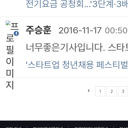
는사람한테 덜받고 적게쓰는
전기요금 공청회…'3단계·3배
임을 기억하여야 하는것.
조로 개편안 만들고 무슨 
주승훈
2016-11-17
00:50
이 벌게 돈은 차이가 없을
너무좋은기사입니다. 스타
'스타트업 청년채용 페스티벌
1
2
3