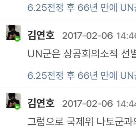
평화유지군 입대위 소장위
6.25전쟁 후 66년 만에 U
사유에서의 구분되어야 한
김연호
2017-02-06
14:4
소장위소적 관계에서의 군
UN군은 상공회의소적 선
상관에계 있고 그에 모든
범위사적 국제위의사 결침
6.25전쟁 후 66년 만에 U
직업위적 소집안에 따라 그
공회의소한에서의 소집안과
환적 병기 위사적 무기를 
김연호
2017-02-06
14:4
전쟁과 전란에서의 강제위
에서의 봉무기안적 총기한
그럼으로 국제위 나토군과
라 전세계의 군입대를 소집