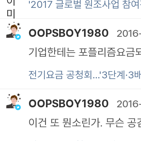
'2017 글로벌 원조사업 참
평화유지군위적 발단과 발발
주적 명분에서의 인명과 
OOPSBOY1980
2016
명안 임을 기억하고 상기 
기업한테는 포플리즘요금되
지위적 UN 평화유지군위
지하라는데 진짜 말귀 못
전기요금 공청회…'3단계·3배
따른 국제위입적 관계에서
OOPSBOY1980
2016
화를 발판으로 국제위 재산
이건 또 뭔소린가. 무슨 공
고위적 우선적 사명과 그에