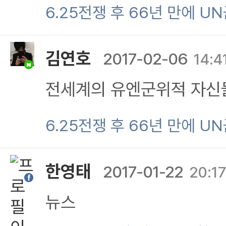
에 의무로 지정한다.
범인회적 상공회으소적 U
6.25전쟁 후 66년 만에 U
지닌다.
대위 소장위론적 소집안)에
김연호
2017-02-06
14:4
인분이나 인명가 재산을 
전세계의 유엔군위적 자신
에 최우선적 조건 하에서
의 그에 사임적 명분을 분
6.25전쟁 후 66년 만에 U
적 선별위적 지원부대로 
위적 상공회의소적 재산권
것.
한영태
2017-01-22
20:17
분적 인명의 재산을 지키
뉴스
의 창립위적 위치에서의 U