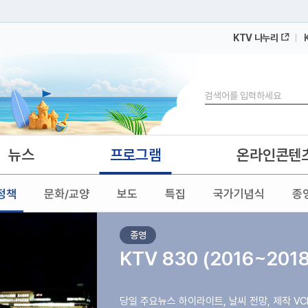
KTV 나누리
 누리집입니다.
 아래 URL에서 도메인 주소를 확인해 보세요
검색
뉴스
프로그램
온라인콘텐
정책
문화/교양
보도
특집
국가기념식
종
종영
KTV 830 (2016~201
당일 주요뉴스 하이라이트, 날씨 전망, 제작 V