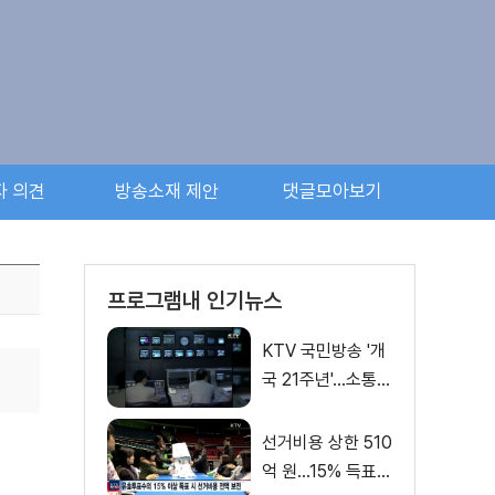
자 의견
방송소재 제안
댓글모아보기
프로그램내 인기뉴스
KTV 국민방송 '개
국 21주년'…소통의
징검다리
선거비용 상한 510
억 원…15% 득표