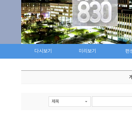
다시보기
미리보기
편
검색 조건
검색어 입력
검색
제목