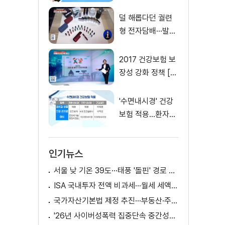
시 전액보전
덜 해롭다던 궐련
형 전자담배···발암
물질 검출
2017 건강보험 보
장성 강화 정책 [똑
똑한 정책뉴스]
'수면내시경' 건강
보험 적용…환자부
담 최대 90% 경감
인기뉴스
서울 낮 기온 39도···태풍 '돌핀' 경로 변수
ISA 국내투자 전액 비과세···월세 세액공제 확대
국가자산기본법 제정 추진···부동산·주식 등 통합 관리
'26년 사이버성폭력 집중단속 중간성과 발표···향후 추진계획은?