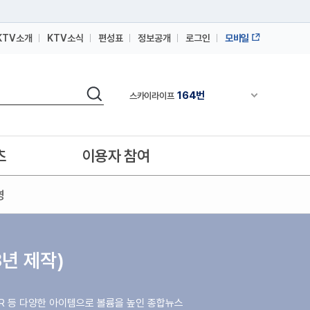
KTV소개
KTV소식
편성표
정보공개
로그인
모바일
164번
스카이라이프
64번
IPTV(KT, SKB, LGU+)
검색
164번
채널안내 펼쳐
스카이라이프
64번
IPTV(KT, SKB, LGU+)
164번
스카이라이프
츠
이용자 참여
영
8년 제작)
CR 등 다양한 아이템으로 볼륨을 높인 종합뉴스