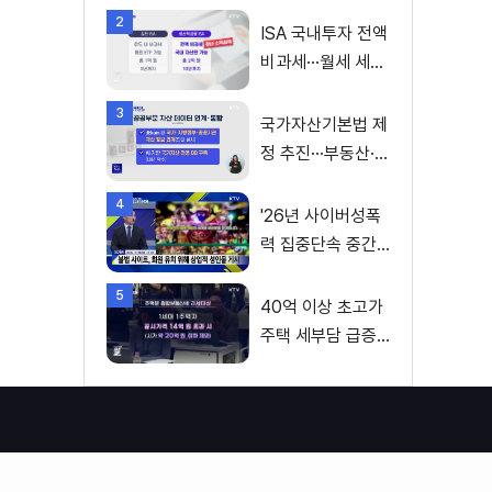
2
ISA 국내투자 전액
비과세···월세 세액
공제 확대
3
국가자산기본법 제
정 추진···부동산·주
식 등 통합 관리
4
'26년 사이버성폭
력 집중단속 중간
성과 발표···향후 추
5
진계획은?
40억 이상 초고가
주택 세부담 급증···
실수요자 보호 강
화