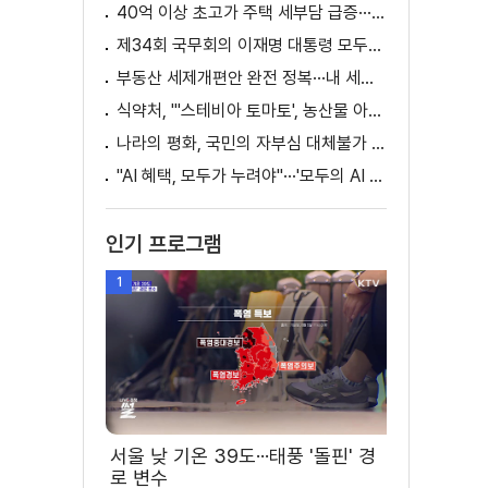
40억 이상 초고가 주택 세부담 급증···실수요자 보호 강화
제34회 국무회의 이재명 대통령 모두발언
부동산 세제개편안 완전 정복···내 세금 어떻게 달라지나? [K-정책 사용법]
식약처, "'스테비아 토마토', 농산물 아닌 가공식품"
나라의 평화, 국민의 자부심 대체불가 대한민국 이재명 대통령 모두말씀
"AI 혜택, 모두가 누려야"···'모두의 AI 성장사다리' 출범
인기 프로그램
1
서울 낮 기온 39도···태풍 '돌핀' 경
로 변수