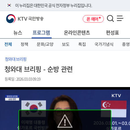
본
메
전
이 누리집은 대한민국 공식 전자정부 누리집입니다.
문
뉴
체
바
바
메
KTV 국민방송
온 에어
로
로
뉴
공식 누리집 주소 확인하기
메뉴 열기
가
가
바
go.kr 주소를 사용하는 누리집은 대한민국 정부기관이 관리하는 누리집입
기
기
로
뉴스
프로그램
온라인콘텐츠
편성표
니다.
가
이밖에 or.kr 또는 .kr등 다른 도메인 주소를 사용하고 있다면 아래 URL에
기
전체
정책
문화/교양
보도
특집
국가기념식
종영
서 도메인 주소를 확인해 보세요
운영중인 공식 누리집보기
청와대 브리핑
청와대 브리핑 - 순방 관련
등록일 : 2026.03.03 09:19