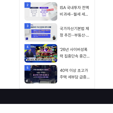
2
ISA 국내투자 전액
비과세···월세 세액
공제 확대
3
국가자산기본법 제
정 추진···부동산·주
식 등 통합 관리
4
'26년 사이버성폭
력 집중단속 중간
성과 발표···향후 추
5
진계획은?
40억 이상 초고가
주택 세부담 급증···
실수요자 보호 강
화