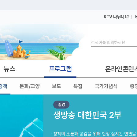
KTV 나누리
 누리집입니다.
 아래 URL에서 도메인 주소를 확인해 보세요
검색
뉴스
프로그램
온라인콘텐
정책
문화/교양
보도
특집
국가기념식
종
종영
생방송 대한민국 2부
정책의 소통과 공감을 위해 현장 실시간 연결을