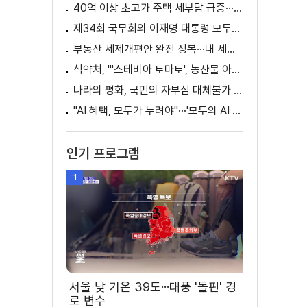
40억 이상 초고가 주택 세부담 급증···실수요자 보호 강화
제34회 국무회의 이재명 대통령 모두발언
부동산 세제개편안 완전 정복···내 세금 어떻게 달라지나? [K-정책 사용법]
식약처, "'스테비아 토마토', 농산물 아닌 가공식품"
나라의 평화, 국민의 자부심 대체불가 대한민국 이재명 대통령 모두말씀
"AI 혜택, 모두가 누려야"···'모두의 AI 성장사다리' 출범
인기 프로그램
1
서울 낮 기온 39도···태풍 '돌핀' 경
로 변수