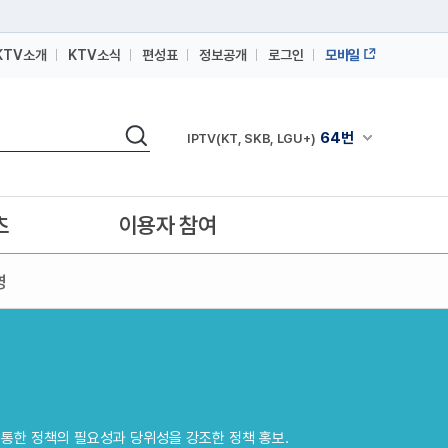
KTV소개
KTV소식
편성표
정보공개
로그인
모바일
164번
스카이라이프
검색
64번
채널안내 펼쳐
IPTV(KT, SKB, LGU+)
164번
스카이라이프
64번
IPTV(KT, SKB, LGU+)
츠
이용자 참여
164번
스카이라이프
영
 통한 정책의 필요성과 당위성을 강조한 정책 홍보.