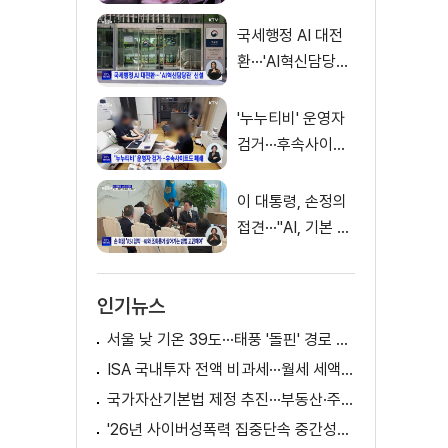
징금 31억 원
국세행정 AI 대전
환···'AI혁신담당관'
신설
'누누티비' 운영자
검거···후속사이트
도 폐쇄
이 대통령, 손정의
접견···"AI, 기본 인
프라로 누려야"
인기뉴스
서울 낮 기온 39도···태풍 '돌핀' 경로 변수
ISA 국내투자 전액 비과세···월세 세액공제 확대
국가자산기본법 제정 추진···부동산·주식 등 통합 관리
'26년 사이버성폭력 집중단속 중간성과 발표···향후 추진계획은?