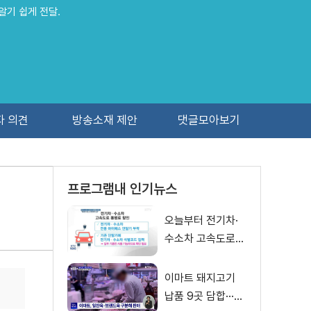
알기 쉽게 전달.
자 의견
방송소재 제안
댓글모아보기
프로그램내 인기뉴스
오늘부터 전기차·
수소차 고속도로
통행료 50% 할인
이마트 돼지고기
납품 9곳 담합···과