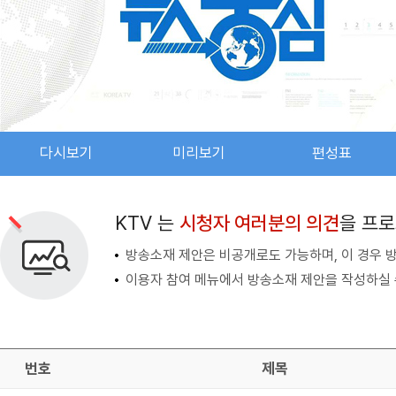
다시보기
미리보기
편성표
검색 조건
검색어 입력
검색
KTV 는
시청자 여러분의 의견
을 프
방송소재 제안은 비공개로도 가능하며, 이 경우 
이용자 참여 메뉴에서 방송소재 제안을 작성하실 
번호
제목