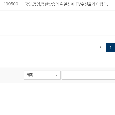
199500
국영,공영,종편방송의 획일성에 TV수신료가 아깝다.
1
제목