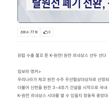
0
조회수 : 77 회
유럽 수출 물꼬 튼 K-원전! 원전 르네상스 선두 선다
임보라 앵커>
우리나라가 체코 원전 수주 우선협상대상자로 선정되
더불어 신한울 원전 3~4호기 건설을 시작으로 국내
K-원전 르네상스 시대를 열 수 있을지 정동욱 중앙