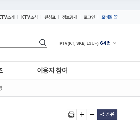
KTV소개
KTV소식
편성표
정보공개
로그인
모바일
164번
스카이라이프
검색
64번
채널안내 펼쳐
IPTV(KT, SKB, LGU+)
164번
스카이라이프
64번
IPTV(KT, SKB, LGU+)
츠
이용자 참여
164번
스카이라이프
영
공유