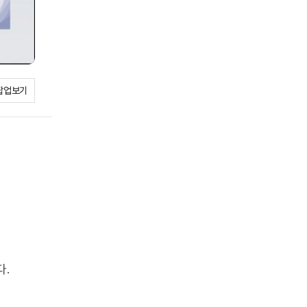
팝업보기
다.