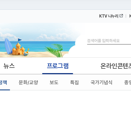
KTV 나누리
 누리집입니다.
 아래 URL에서 도메인 주소를 확인해 보세요
검색
뉴스
프로그램
온라인콘텐
정책
문화/교양
보도
특집
국가기념식
종