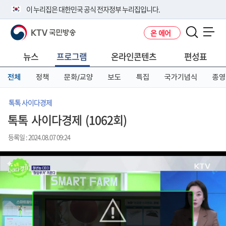
본
메
전
이 누리집은 대한민국 공식 전자정부 누리집입니다.
문
뉴
체
바
바
메
KTV 국민방송
온 에어
로
로
뉴
공식 누리집 주소 확인하기
메뉴 열기
가
가
바
go.kr 주소를 사용하는 누리집은 대한민국 정부기관이 관리하는 누리집입
기
기
로
뉴스
프로그램
온라인콘텐츠
편성표
니다.
가
이밖에 or.kr 또는 .kr등 다른 도메인 주소를 사용하고 있다면 아래 URL에
기
전체
정책
문화/교양
보도
특집
국가기념식
종영
서 도메인 주소를 확인해 보세요
운영중인 공식 누리집보기
톡톡 사이다경제
톡톡 사이다경제 (1062회)
등록일 : 2024.08.07 09:24