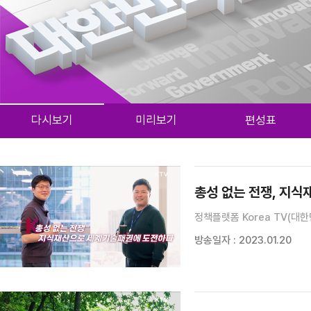
다시보기
미리보기
편성표
검색 조건
검색어 입력
검색
총성 없는 전쟁, 지
정책플랫폼 Korea TV(대한
방송일자 : 2023.01.20