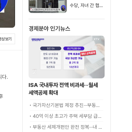
수당, 자녀 간 협의
없으면 내년부터
모든 자녀에게 균
경제분야 인기뉴스
등 분할 지급
영상보기
니다.
ISA 국내투자 전액 비과세···월세
세액공제 확대
후
국가자산기본법 제정 추진···부동산·주식 등 통합 관리
40억 이상 초고가 주택 세부담 급증···실수요자 보호 강화
부동산 세제개편안 완전 정복···내 세금 어떻게 달라지나? [K-정책 사용법]