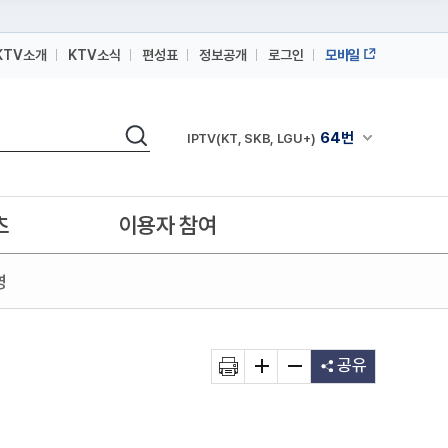
KTV소개
KTV소식
편성표
정보공개
로그인
모바일
164번
스카이라이프
검색
64번
채널안내 펼쳐
IPTV(KT, SKB, LGU+)
164번
스카이라이프
64번
IPTV(KT, SKB, LGU+)
츠
이용자 참여
164번
스카이라이프
영
공유