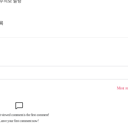
전주의보 발령
이륙