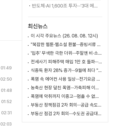
반도체·AI 1,600조 투자···'3대 메가프로젝트' 속도
최신뉴스
이 시각 주요뉴스 (26. 08. 08. 12시)
"복잡한 웹툰·웹소설 환불···증빙서류 요구까지"
'입추' 무색한 극한 더위···주말엔 비·소나기
전세사기 피해주택 매입 1만 호 돌파···피해 지원 속도
01:49
식중독 환자 28% 증가···9월에 최다 "입추 방심 금물"
폭염 속 에어컨 사용 일상···전기요금 줄이려면?
02:50
농축산 현장 덮친 폭염···가축피해 이틀 새 28만 마리↑
01:48
폭염에 악취까지 이중고···멈출 수 없는 필수노동
01:52
부동산 정책점검 2차 회의···공급 속도전 본격화하나
02:31
부동산 점검 2차 회의···수도권 공급대책 논의
02:03