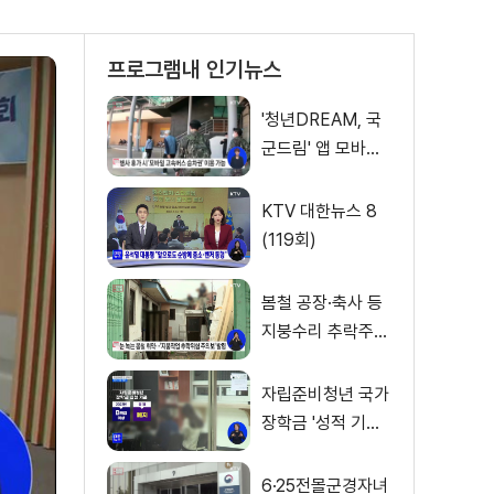
프로그램내 인기뉴스
'청년DREAM, 국
군드림' 앱 모바일
고속버스 승차권
서비스 개시
KTV 대한뉴스 8
(119회)
봄철 공장·축사 등
지붕수리 추락주의
보
자립준비청년 국가
장학금 '성적 기준'
폐지
6·25전몰군경자녀