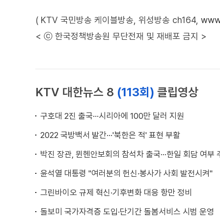
( KTV 국민방송 케이블방송, 위성방송 ch164,
www.
< ⓒ 한국정책방송원 무단전재 및 재배포 금지 >
KTV 대한뉴스 8
(113회)
클립영상
구호대 2진 출국···시리아에 100만 달러 지원
2022 국방백서 발간···'북한은 적' 표현 부활
박진 장관, 뮌헨안보회의 참석차 출국···한일 회담 여부
윤석열 대통령 "여러분의 헌신·봉사가 사회 발전시켜"
그린바이오 규제 혁신·기후변화 대응 항만 정비
돌보미 국가자격증 도입·단기간 돌봄서비스 시범 운영