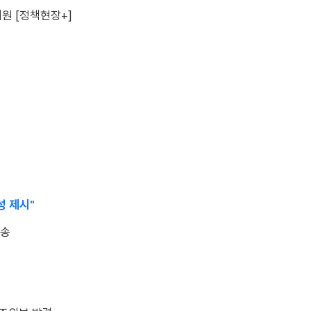
지원 [정책현장+]
성 제시"
이송