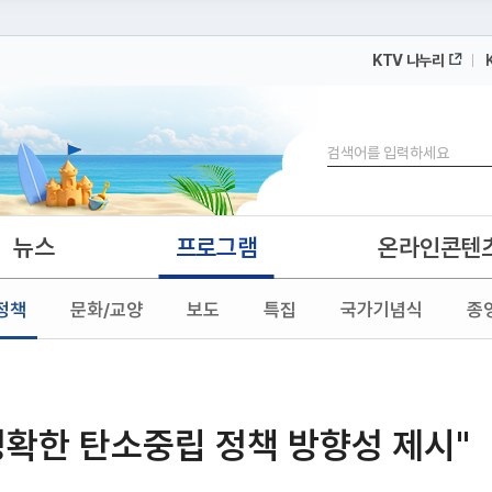
KTV 나누리
 누리집입니다.
 아래 URL에서 도메인 주소를 확인해 보세요
검색
뉴스
프로그램
온라인콘텐
정책
문화/교양
보도
특집
국가기념식
종
명확한 탄소중립 정책 방향성 제시"