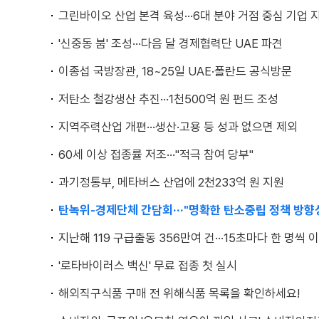
그린바이오 산업 본격 육성···6대 분야 거점 중심 기업 
'신중동 붐' 조성···다음 달 경제협력단 UAE 파견
이종섭 국방장관, 18~25일 UAE·폴란드 공식방문
저탄소 철강생산 추진···1천500억 원 펀드 조성
지역주력산업 개편···생산·고용 등 성과 없으면 제외
60세 이상 접종률 저조···"적극 참여 당부"
과기정통부, 메타버스 산업에 2천233억 원 지원
탄녹위-경제단체 간담회···"명확한 탄소중립 정책 방향
지난해 119 구급출동 356만여 건···15초마다 한 명씩 
'로타바이러스 백신' 무료 접종 첫 실시
해외직구식품 구매 전 위해식품 목록을 확인하세요!