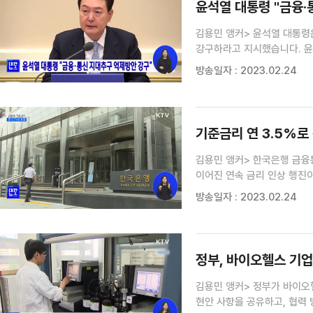
윤석열 대통령 "금융·
김용민 앵커> 윤석열 대통령
강구하라고 지시했습니다. 윤
경쟁시스템 실효화 방안을 보
방송일자 : 2023.02.24
통신은 국민 삶과 뗄 수 없는
기준금리 연 3.5%로 
김용민 앵커> 한국은행 금융통화위원회
이어진 연속 금리 인상 행진이
기자> 지난해 4월부터 지난
방송일자 : 2023.02.24
금융통화위원회가 현 3.5%인
정부, 바이오헬스 기업
김용민 앵커> 정부가 바이오
현안 사항을 공유하고, 협력