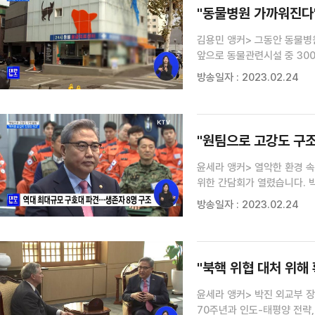
"동물병원 가까워진다"
김용민 앵커> 그동안 동물병
앞으로 동물관련시설 중 30
내용을 포함한 건축분야 규제 개선
방송일자 : 2023.02.24
제2종 근린생활시설로 분류된 
"원팀으로 고강도 구조
윤세라 앵커> 열악한 환경 
위한 간담회가 열렸습니다. 
김민아 기자가 보도합니다. 김민아 기자> 긴급구호대 1진 격려 간담회 (장소: 23일, 정부서울청사
방송일자 : 2023.02.24
서희홀) 튀르키예 현지에
"북핵 위협 대처 위해
윤세라 앵커> 박진 외교부 장
70주년과 인도-태평양 전략,