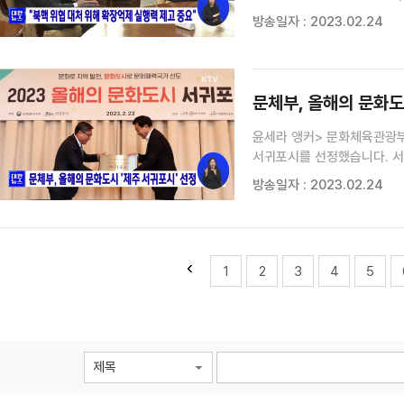
탄도미사일 발사 등 북한의 
방송일자 : 2023.02.24
단호히 대응해 나갈 것이라며 
문체부, 올해의 문화도
윤세라 앵커> 문화체육관광부
서귀포시를 선정했습니다. 서
활용하는 '마을라운지' 47곳
방송일자 : 2023.02.24
노력했습니다. 올해의 문화도시
1
2
3
4
5
제목