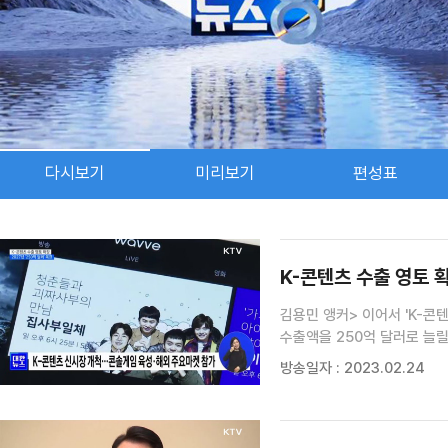
다시보기
미리보기
편성표
검색 조건
검색어 입력
검색
K-콘텐츠 수출 영토 확장
김용민 앵커> 이어서 'K-콘
수출액을 250억 달러로 늘릴 계획인데요. 윤세라 앵커> 북
개척하고, 국내 콘텐츠를 전
방송일자 : 2023.02.24
기자입니다. 최유선 기