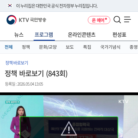
본
메
전
이 누리집은 대한민국 공식 전자정부 누리집입니다.
문
뉴
체
바
바
메
KTV 국민방송
온 에어
로
로
뉴
공식 누리집 주소 확인하기
메뉴 열기
가
가
바
go.kr 주소를 사용하는 누리집은 대한민국 정부기관이 관리하는 누리집입
기
기
로
뉴스
프로그램
온라인콘텐츠
편성표
니다.
가
이밖에 or.kr 또는 .kr등 다른 도메인 주소를 사용하고 있다면 아래 URL에
기
전체
정책
문화/교양
보도
특집
국가기념식
종영
서 도메인 주소를 확인해 보세요
운영중인 공식 누리집보기
정책 바로보기
정책 바로보기 (843회)
등록일 : 2026.05.04 13:05