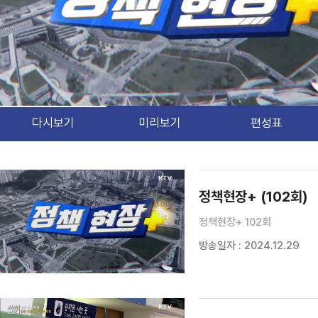
다시보기
미리보기
편성표
검색 조건
검색어 입력
검색
정책현장+ (102회)
정책현장+ 102회
방송일자 : 2024.12.29