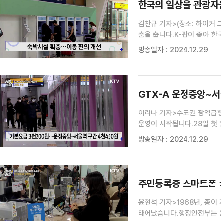
한국의 일상을 관광자원
김찬규 기자>(장소: 하이커 
춤을 춥니다.K-팝이 좋아 
인터뷰> 아예샤 / 필리핀"가
방송일자 : 2024.12.29
왜냐하면 저는 춤추는 것을 정
GTX-A 운정중앙~서울
이리나 기자>수도권 광역급행
운영이 시작됩니다.28일 첫 
서울역 구간 운영으로 기존에
방송일자 : 2024.12.29
줄어 수도권 서북부 지역의 
주민등록증 스마트폰 속
윤현석 기자>1968년, 종이
태어났습니다.행정안전부는 2