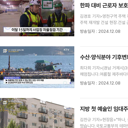
한파 대비 근로자 보호
김경호 기자>영천구역 주택 재
주택 재개발 건설 현장.건설
마찰열도 이른 아침 냉기를 
방송일자 : 2024.12.08
넥워머나 이런 것들은 지급해주
수산·양식분야 기후변화
최다희 기자>(경남 거제시)
헤엄칩니다.여름철 제주바다에
h2ekgml@korea.kr
방송일자 : 2024.12.08
한국에서는 겨울을 나기가 힘
지방 첫 예술인 임대주
김찬규 기자>현장음>"하나, 
떴습니다.국토교통부의 테마