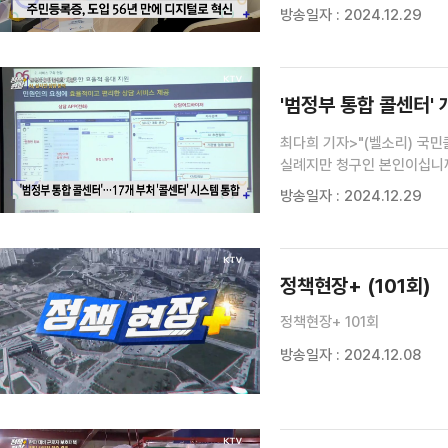
위해 세종시와 경기 고양시, 
방송일자 : 2024.12.29
우선 진행합니다.윤현석 기자 yo
'범정부 통합 콜센터' 
최다희 기자>"(벨소리) 국
실례지만 청구인 본인이십니까
신원을 확인하고"일부 인용 
방송일자 : 2024.12.29
들어 운전면허의 경우 면허 취
정책현장+ (101회)
정책현장+ 101회
방송일자 : 2024.12.08