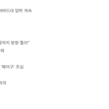
 하버드대 압박 계속
"끝까지 방향 틀어"
노력
기 '폐어구' 조심
 의의