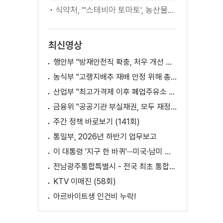
식약처, "'스테비아 토마토', 농산물 아닌 가공식품"
최신영상
행안부 "방재안전직 확충, 처우 개선 등 위한 제도개선 추진"
농식부 "고랭지배추 재배 안정 위해 총력···배추가격 점차 안정세"
산업부 "최고가격제 이후 폐업주유소 증가? 사실 아냐"
금융위 "공공기관 부실채권, 모두 재정으로 보전되는 것 아냐"
주간 정책 바로보기 (141회)
통일부, 2026년 하반기 업무보고
이 대통령 '지구 한 바퀴'···미국·남미 순방 성과는? / AX 대전환의 시대! 국민 위한 적극 행정은?
전남광주통합특별시 - 전국 최초 통합돌봄 모델
KTV 이매진 (58회)
아르바이트생 인건비 누락!