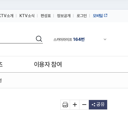
KTV소개
KTV소식
편성표
정보공개
로그인
모바일
164번
스카이라이프
검색
64번
채널안내 펼쳐
IPTV(KT, SKB, LGU+)
164번
스카이라이프
64번
IPTV(KT, SKB, LGU+)
츠
이용자 참여
164번
스카이라이프
영
공유