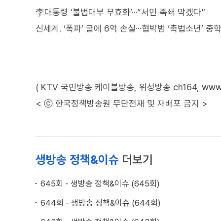
李대통령 ‘불법대부 무효화’···“서민 족쇄 막겠다”
신세계. ‘폭파’ 글에 6억 손실···협박범 ‘촉법소년’ 중
( KTV 국민방송 케이블방송, 위성방송 ch164,
www.
< ⓒ 한국정책방송원 무단전재 및 재배포 금지 >
생방송 정책&이슈
더보기
645회 - 생방송 정책&이슈 (645회)
644회 - 생방송 정책&이슈 (644회)