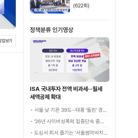
(622회)
정책분류 인기영상
팝업보기
ISA 국내투자 전액 비과세···월세
세액공제 확대
서울 낮 기온 39도···태풍 '돌핀' 경로 변수
'26년 사이버성폭력 집중단속 중간성과 발표···향후 추진계획은?
도심서 피서 즐기는 '서울썸머비치' 인기몰이