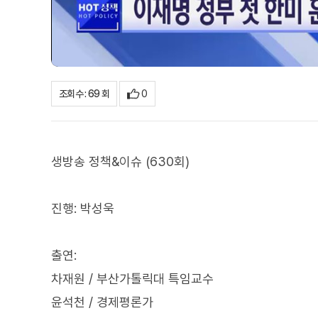
0
조회수 : 69 회
생방송 정책&이슈 (630회)
진행: 박성욱
출연:
차재원 / 부산가톨릭대 특임교수
윤석천 / 경제평론가