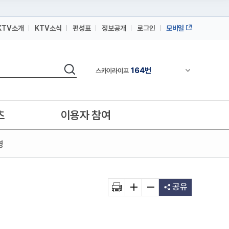
KTV소개
KTV소식
편성표
정보공개
로그인
모바일
164번
스카이라이프
64번
IPTV(KT, SKB, LGU+)
검색
164번
채널안내 펼쳐
스카이라이프
64번
IPTV(KT, SKB, LGU+)
164번
스카이라이프
츠
이용자 참여
영
공유