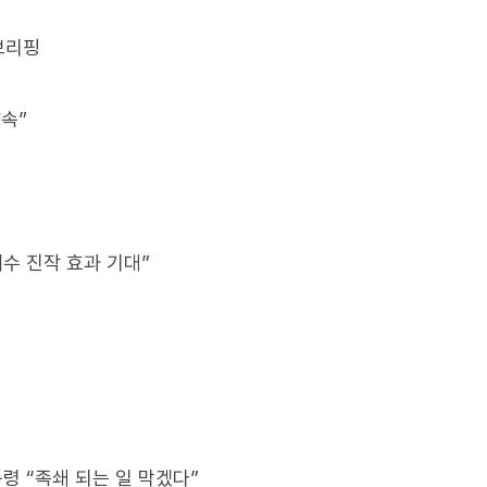
 브리핑
약속”
내수 진작 효과 기대”
대통령 “족쇄 되는 일 막겠다”