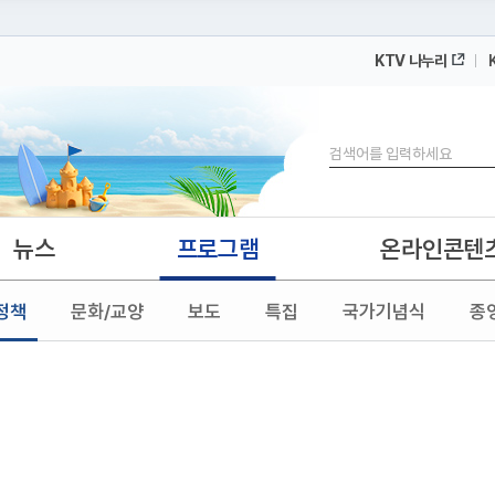
KTV 나누리
 누리집입니다.
 아래 URL에서 도메인 주소를 확인해 보세요
검색
뉴스
프로그램
온라인콘텐
정책
문화/교양
보도
특집
국가기념식
종