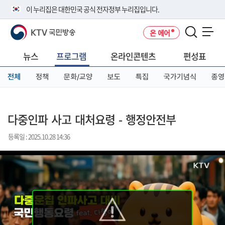
본
메
전
이 누리집은 대한민국 공식 전자정부 누리집입니다.
문
뉴
체
바
바
메
KTV 국민방송
온 에어
로
로
뉴
공식 누리집 주소 확인하기
메뉴 열기
가
가
바
go.kr 주소를 사용하는 누리집은 대한민국 정부기관이 관리하는 누리집입
기
기
로
뉴스
프로그램
온라인콘텐츠
편성표
니다.
가
이밖에 or.kr 또는 .kr등 다른 도메인 주소를 사용하고 있다면 아래 URL에
기
전체
정책
문화/교양
보도
특집
국가기념식
종영
서 도메인 주소를 확인해 보세요
운영중인 공식 누리집보기
다중인파 사고 대처요령 - 행정안전부
등록일 : 2025.10.28 14:36