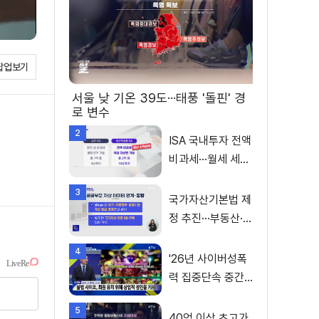
팝업보기
서울 낮 기온 39도···태풍 '돌핀' 경
로 변수
2
ISA 국내투자 전액
비과세···월세 세액
공제 확대
3
국가자산기본법 제
정 추진···부동산·주
식 등 통합 관리
4
'26년 사이버성폭
력 집중단속 중간
성과 발표···향후 추
5
진계획은?
40억 이상 초고가