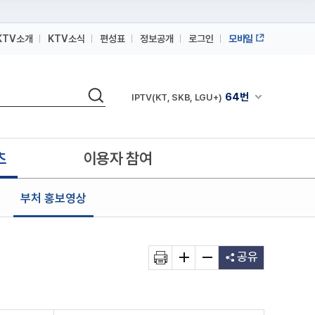
KTV소개
KTV소식
편성표
정보공개
로그인
모바일
164번
스카이라이프
검색
64번
채널안내 펼쳐
IPTV(KT, SKB, LGU+)
164번
스카이라이프
64번
IPTV(KT, SKB, LGU+)
츠
이용자 참여
164번
스카이라이프
부처 홍보영상
공유