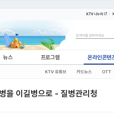
KTV 나누리
 누리집입니다.
 아래 URL에서 도메인 주소를 확인해 보세요
검색
뉴스
프로그램
온라인콘텐
KTV 유튜브
카드뉴스
OTT
병을 이길병으로 - 질병관리청