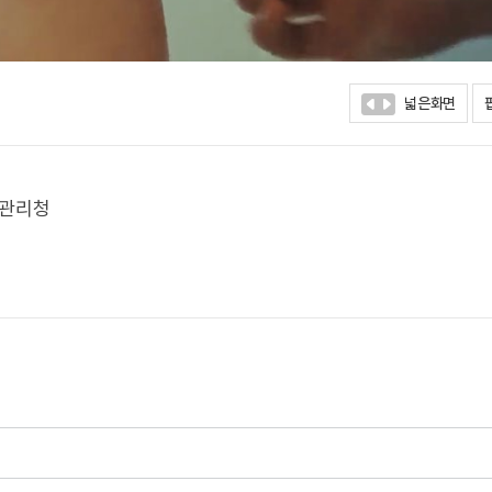
넓은화면
병관리청