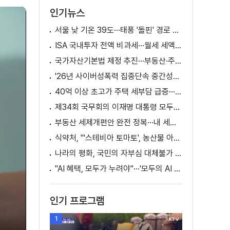
인기뉴스
서울 낮 기온 39도···태풍 '돌핀' 경로 변수
ISA 국내투자 전액 비과세···월세 세액공제 확대
국가자산기본법 제정 추진···부동산·주식 등 통합 관리
'26년 사이버성폭력 집중단속 중간성과 발표···향후 추진계획은?
40억 이상 초고가 주택 세부담 급증···실수요자 보호 강화
제34회 국무회의 이재명 대통령 모두발언
부동산 세제개편안 완전 정복···내 세금 어떻게 달라지나? [K-정책 사용법]
식약처, "'스테비아 토마토', 농산물 아닌 가공식품"
나라의 평화, 국민의 자부심 대체불가 대한민국 이재명 대통령 모두말씀
"AI 혜택, 모두가 누려야"···'모두의 AI 성장사다리' 출범
인기 프로그램
1