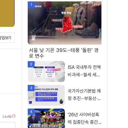
1
팝업보기
서울 낮 기온 39도···태풍 '돌핀' 경
로 변수
2
ISA 국내투자 전액
비과세···월세 세액
공제 확대
3
국가자산기본법 제
정 추진···부동산·주
식 등 통합 관리
4
'26년 사이버성폭
력 집중단속 중간