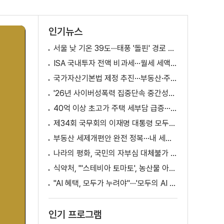
인기뉴스
서울 낮 기온 39도···태풍 '돌핀' 경로 변수
ISA 국내투자 전액 비과세···월세 세액공제 확대
국가자산기본법 제정 추진···부동산·주식 등 통합 관리
'26년 사이버성폭력 집중단속 중간성과 발표···향후 추진계획은?
40억 이상 초고가 주택 세부담 급증···실수요자 보호 강화
제34회 국무회의 이재명 대통령 모두발언
부동산 세제개편안 완전 정복···내 세금 어떻게 달라지나? [K-정책 사용법]
나라의 평화, 국민의 자부심 대체불가 대한민국 이재명 대통령 모두말씀
식약처, "'스테비아 토마토', 농산물 아닌 가공식품"
"AI 혜택, 모두가 누려야"···'모두의 AI 성장사다리' 출범
인기 프로그램