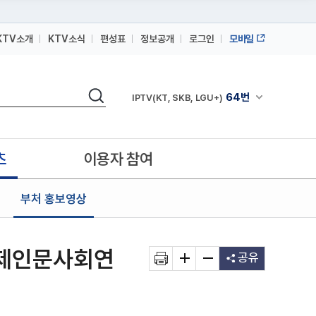
KTV소개
KTV소식
편성표
정보공개
로그인
모바일
164번
스카이라이프
검색
64번
채널안내 펼쳐
IPTV(KT, SKB, LGU+)
164번
스카이라이프
64번
IPTV(KT, SKB, LGU+)
츠
이용자 참여
164번
스카이라이프
부처 홍보영상
경제인문사회연
공유