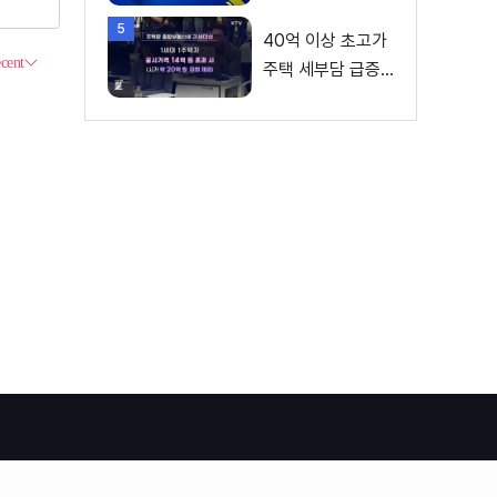
성과 발표···향후 추
5
진계획은?
40억 이상 초고가
주택 세부담 급증···
실수요자 보호 강
화