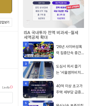
팝업보기
ISA 국내투자 전액 비과세···월세
세액공제 확대
2
'26년 사이버성폭
력 집중단속 중간
성과 발표···향후 추
3
진계획은?
도심서 피서 즐기
는 '서울썸머비치'
인기몰이
4
40억 이상 초고가
주택 세부담 급증···
실수요자 보호 강
5
화
문신시술 표준지침