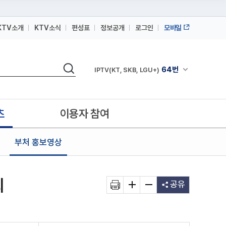
KTV소개
KTV소식
편성표
정보공개
로그인
모바일
164번
스카이라이프
검색
64번
채널안내 펼쳐
IPTV(KT, SKB, LGU+)
164번
스카이라이프
64번
IPTV(KT, SKB, LGU+)
츠
이용자 참여
164번
스카이라이프
부처 홍보영상
회
공유