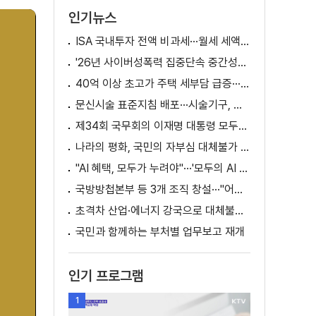
인기뉴스
ISA 국내투자 전액 비과세···월세 세액공제 확대
'26년 사이버성폭력 집중단속 중간성과 발표···향후 추진계획은?
40억 이상 초고가 주택 세부담 급증···실수요자 보호 강화
문신시술 표준지침 배포···시술기구, 일회용 사용 후 폐기
제34회 국무회의 이재명 대통령 모두발언
나라의 평화, 국민의 자부심 대체불가 대한민국 이재명 대통령 모두말씀
"AI 혜택, 모두가 누려야"···'모두의 AI 성장사다리' 출범
국방방첩본부 등 3개 조직 창설···"어두운 방첩사 결별"
초격차 산업·에너지 강국으로 대체불가 대한민국 이재명 대통령 모두말씀
국민과 함께하는 부처별 업무보고 재개
인기 프로그램
1