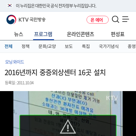
본
메
전
이 누리집은 대한민국 공식 전자정부 누리집입니다.
문
뉴
체
바
바
메
KTV 국민방송
온 에어
로
로
뉴
공식 누리집 주소 확인하기
메뉴 열기
가
가
바
go.kr 주소를 사용하는 누리집은 대한민국 정부기관이 관리하는 누리집입
기
기
로
뉴스
프로그램
온라인콘텐츠
편성표
니다.
가
이밖에 or.kr 또는 .kr등 다른 도메인 주소를 사용하고 있다면 아래 URL에
기
전체
정책
문화/교양
보도
특집
국가기념식
종영
서 도메인 주소를 확인해 보세요
운영중인 공식 누리집보기
모닝 와이드
2016년까지 중증외상센터 16곳 설치
등록일 : 2011.10.04