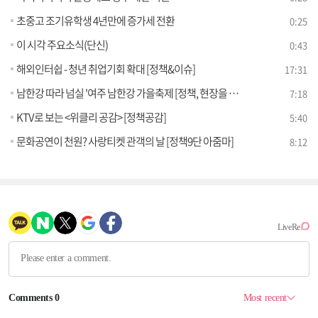
초중고 조기유학생 4년만에 증가세 전환
0:25
이 시각 주요소식(단신)
0:43
해외인터쉽 - 청년 취업기회 확대 [정책&이슈]
17:31
남한강 따라 넘실 '여주 남한강 가을축제 [정책, 현장을 가다]
7:18
KTV로 보는 <위클리 공감> [정책공감]
5:40
문화공연이 천원? 사랑티켓 관객의 날 [정책9단 아줌마]
8:12