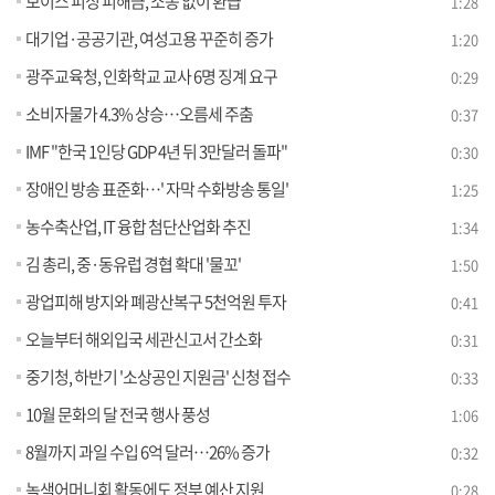
보이스 피싱 피해금, 소송 없이 환급
1:28
대기업·공공기관, 여성고용 꾸준히 증가
1:20
광주교육청, 인화학교 교사 6명 징계 요구
0:29
소비자물가 4.3% 상승…오름세 주춤
0:37
IMF "한국 1인당 GDP 4년 뒤 3만달러 돌파"
0:30
장애인 방송 표준화…' 자막 수화방송 통일'
1:25
농수축산업, IT 융합 첨단산업화 추진
1:34
김 총리, 중·동유럽 경협 확대 '물꼬'
1:50
광업피해 방지와 폐광산복구 5천억원 투자
0:41
오늘부터 해외입국 세관신고서 간소화
0:31
중기청, 하반기 '소상공인 지원금' 신청 접수
0:33
10월 문화의 달 전국 행사 풍성
1:06
8월까지 과일 수입 6억 달러…26% 증가
0:32
녹색어머니회 활동에도 정부 예산 지원
0:28