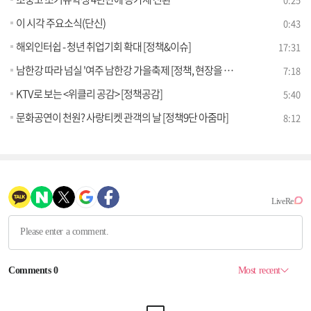
이 시각 주요소식(단신)
0:43
해외인터쉽 - 청년 취업기회 확대 [정책&이슈]
17:31
남한강 따라 넘실 '여주 남한강 가을축제 [정책, 현장을 가다]
7:18
KTV로 보는 <위클리 공감> [정책공감]
5:40
문화공연이 천원? 사랑티켓 관객의 날 [정책9단 아줌마]
8:12