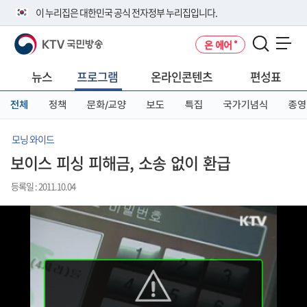
본
메
전
이 누리집은 대한민국 공식 전자정부 누리집입니다.
문
뉴
체
바
바
메
KTV 국민방송
온 에어
로
로
뉴
공식 누리집 주소 확인하기
메뉴 열기
가
가
바
go.kr 주소를 사용하는 누리집은 대한민국 정부기관이 관리하는 누리집입
기
기
로
뉴스
프로그램
온라인콘텐츠
편성표
니다.
가
이밖에 or.kr 또는 .kr등 다른 도메인 주소를 사용하고 있다면 아래 URL에
기
전체
정책
문화/교양
보도
특집
국가기념식
종영
서 도메인 주소를 확인해 보세요
운영중인 공식 누리집보기
모닝 와이드
보이스 피싱 피해금, 소송 없이 환급
등록일 : 2011.10.04