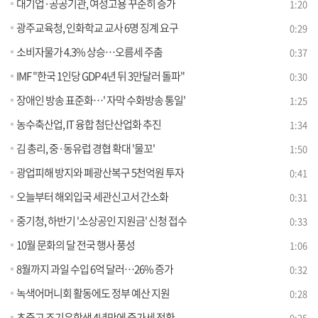
대기업·공공기관, 여성고용 꾸준히 증가
1:20
광주교육청, 인화학교 교사 6명 징계 요구
0:29
소비자물가 4.3% 상승…오름세 주춤
0:37
IMF "한국 1인당 GDP 4년 뒤 3만달러 돌파"
0:30
장애인 방송 표준화…' 자막 수화방송 통일'
1:25
농수축산업, IT 융합 첨단산업화 추진
1:34
김 총리, 중·동유럽 경협 확대 '물꼬'
1:50
광업피해 방지와 폐광산복구 5천억원 투자
0:41
오늘부터 해외입국 세관신고서 간소화
0:31
중기청, 하반기 '소상공인 지원금' 신청 접수
0:33
10월 문화의 달 전국 행사 풍성
1:06
8월까지 과일 수입 6억 달러…26% 증가
0:32
녹색어머니회 활동에도 정부 예산 지원
0:28
초중고 조기유학생 4년만에 증가세 전환
0:25