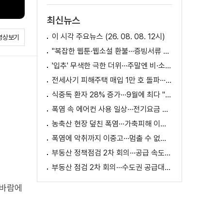
최신뉴스
이 시각 주요뉴스 (26. 08. 08. 12시)
영상보기
"복잡한 웹툰·웹소설 환불···증빙서류 요구까지"
'입추' 무색한 극한 더위···주말엔 비·소나기
전세사기 피해주택 매입 1만 호 돌파···피해 지원 속도
식중독 환자 28% 증가···9월에 최다 "입추 방심 금물"
폭염 속 에어컨 사용 일상···전기요금 줄이려면?
농축산 현장 덮친 폭염···가축피해 이틀 새 28만 마리↑
폭염에 악취까지 이중고···멈출 수 없는 필수노동
부동산 정책점검 2차 회의···공급 속도전 본격화하나
부동산 점검 2차 회의···수도권 공급대책 논의
 바람에