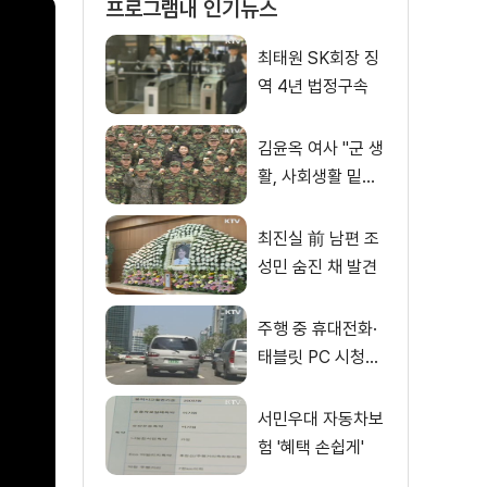
프로그램내 인기뉴스
최태원 SK회장 징
역 4년 법정구속
김윤옥 여사 "군 생
활, 사회생활 밑거
름"
최진실 前 남편 조
성민 숨진 채 발견
주행 중 휴대전화·
태블릿 PC 시청도
금지
서민우대 자동차보
험 '혜택 손쉽게'