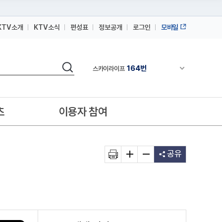
164번
스카이라이프
KTV소개
KTV소식
편성표
정보공개
로그인
모바일
64번
IPTV(KT, SKB, LGU+)
164번
스카이라이프
검색
채널안내 펼쳐
64번
IPTV(KT, SKB, LGU+)
164번
스카이라이프
츠
이용자 참여
공유