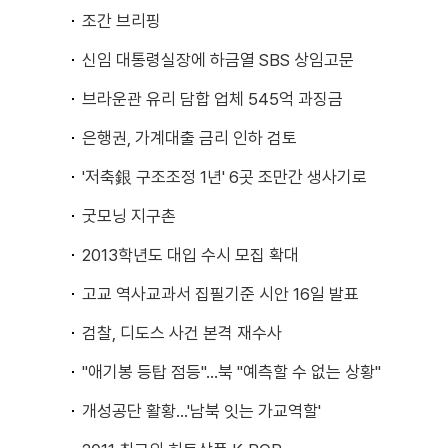
조간 브리핑
신임 대통령실장에 하금열 SBS 상임고문
브라운관 유리 담합 업체 545억 과징금
은행권, 가계대출 금리 인하 검토
'저축銀 구조조정 1년' 6곳 조만간 생사기로
굿모닝 지구촌
2013학년도 대입 수시 모집 확대
고교 역사교과서 집필기준 시안 16일 발표
검찰, 디도스 사건 본격 재수사
"애기봉 등탑 점등"...북 "예측할 수 없는 상황"
개성공단 활황...'남북 잇는 가교역할'