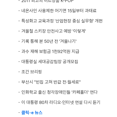
2011 최고의 히트상품 K-POP
네온사인 사용제한 어기면 15일부터 과태료
특성화고 교육과정 '산업현장 중심 실무형' 개편
겨울철 스키장 안전사고 예방 '이렇게'
기록 통해 본 50년 전 '겨울나기'
과수 재해 보험금 1천92억원 지급
대통령실 세대공감팀장 공개모집
조간 브리핑
부산시 "빈집 고쳐 반값 전·월세로"
인화학교 출신 청각장애인들 '카페홀더' 연다
이 대통령 80차 라디오·인터넷 연설 다시 듣기
클릭-e 뉴스