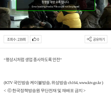
조회수 : 239회
0
공유하기
평상시처럼 생업 종사하도록 만전
“
”
(KTV 국민방송 케이블방송, 위성방송 ch164,
www.ktv.go.kr
)
< ⓒ 한국정책방송원 무단전재 및 재배포 금지 >