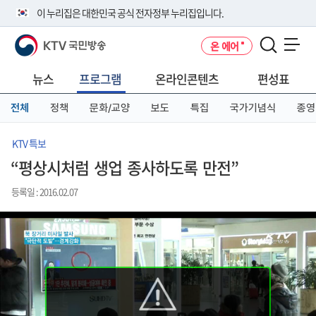
본
메
전
이 누리집은 대한민국 공식 전자정부 누리집입니다.
문
뉴
체
바
바
메
KTV 국민방송
온 에어
로
로
뉴
공식 누리집 주소 확인하기
메뉴 열기
가
가
바
go.kr 주소를 사용하는 누리집은 대한민국 정부기관이 관리하는 누리집입
기
기
로
뉴스
프로그램
온라인콘텐츠
편성표
니다.
가
이밖에 or.kr 또는 .kr등 다른 도메인 주소를 사용하고 있다면 아래 URL에
기
전체
정책
문화/교양
보도
특집
국가기념식
종영
서 도메인 주소를 확인해 보세요
운영중인 공식 누리집보기
KTV 특보
“평상시처럼 생업 종사하도록 만전”
등록일 : 2016.02.07