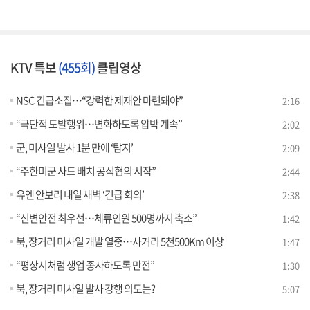
KTV 특보
(455회)
클립영상
NSC 긴급소집…“강력한 제재안 마련돼야”
2:16
“극단적 도발행위…변화하도록 압박 계속”
2:02
군, 미사일 발사 1분 만에 ‘탐지’
2:09
“주한미군 사드 배치 공식협의 시작”
2:44
유엔 안보리 내일 새벽 ‘긴급 회의’
2:38
“신변안전 최우선…체류인원 500명까지 축소”
1:42
북, 장거리 미사일 개발 열중…사거리 5천500Km 이상
1:47
“평상시처럼 생업 종사하도록 만전”
1:30
북, 장거리 미사일 발사 강행 의도는?
5:07