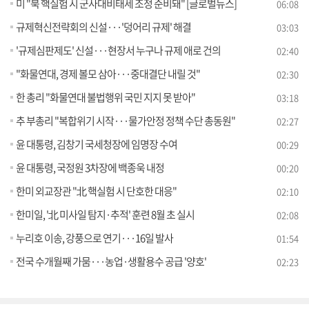
미 "북 핵실험 시 군사대비태세 조정 준비돼" [글로벌뉴스]
06:08
규제혁신전략회의 신설···'덩어리 규제' 해결
03:03
'규제심판제도' 신설···현장서 누구나 규제 애로 건의
02:40
"화물연대, 경제 볼모 삼아···중대결단 내릴 것"
02:30
한 총리 "화물연대 불법행위 국민 지지 못 받아"
03:18
추 부총리 "복합위기 시작···물가안정 정책 수단 총동원"
02:27
윤 대통령, 김창기 국세청장에 임명장 수여
00:29
윤 대통령, 국정원 3차장에 백종욱 내정
00:20
한미 외교장관 "北 핵실험 시 단호한 대응"
02:10
한미일, '北 미사일 탐지·추적' 훈련 8월 초 실시
02:08
누리호 이송, 강풍으로 연기···16일 발사
01:54
전국 수개월째 가뭄···농업·생활용수 공급 '양호'
02:23