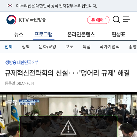
본
메
전
이 누리집은 대한민국 공식 전자정부 누리집입니다.
문
뉴
체
바
바
메
KTV 국민방송
온 에어
로
로
뉴
공식 누리집 주소 확인하기
메뉴 열기
가
가
바
go.kr 주소를 사용하는 누리집은 대한민국 정부기관이 관리하는 누리집입
기
기
로
뉴스
프로그램
온라인콘텐츠
편성표
니다.
가
이밖에 or.kr 또는 .kr등 다른 도메인 주소를 사용하고 있다면 아래 URL에
기
전체
정책
문화/교양
보도
특집
국가기념식
종영
서 도메인 주소를 확인해 보세요
운영중인 공식 누리집보기
생방송 대한민국 2부
규제혁신전략회의 신설···'덩어리 규제' 해결
등록일 : 2022.06.14