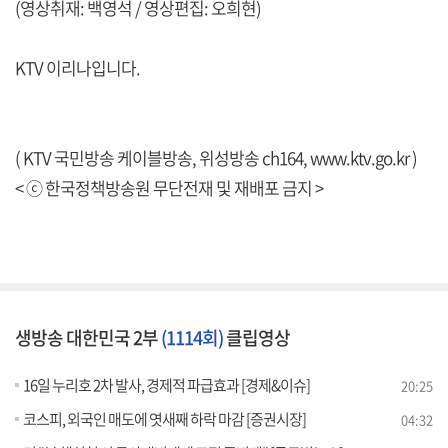
(영상취재: 백영석 / 영상편집: 오희현)
KTV 이리나입니다.
( KTV 국민방송 케이블방송, 위성방송 ch164,
www.ktv.go.kr
)
< ⓒ 한국정책방송원 무단전재 및 재배포 금지 >
생방송 대한민국 2부
(1114회)
클립영상
16일 누리호 2차 발사, 경제적 파급효과 [경제&이슈]
20:25
코스피, 외국인 매도에 엿새째 하락 마감 [증권시장]
04:32