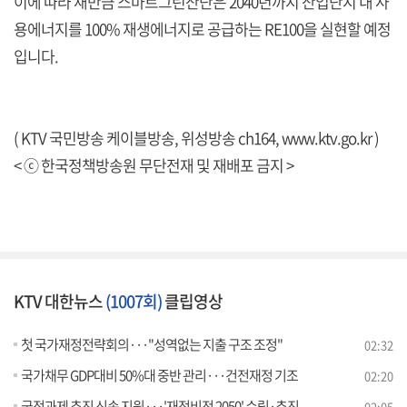
이에 따라 새만금 스마트그린산단은 2040년까지 산업단지 내 사
용에너지를 100% 재생에너지로 공급하는 RE100을 실현할 예정
입니다.
( KTV 국민방송 케이블방송, 위성방송 ch164,
www.ktv.go.kr
)
< ⓒ 한국정책방송원 무단전재 및 재배포 금지 >
KTV 대한뉴스
(1007회)
클립영상
첫 국가재정전략회의···"성역없는 지출 구조 조정"
02:32
국가채무 GDP대비 50%대 중반 관리···건전재정 기조
02:20
국정과제 추진 신속 지원···'재정비전 2050' 수립·추진
02:05