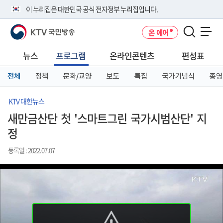
본
메
전
이 누리집은 대한민국 공식 전자정부 누리집입니다.
문
뉴
체
바
바
메
KTV 국민방송
온 에어
로
로
뉴
공식 누리집 주소 확인하기
메뉴 열기
가
가
바
go.kr 주소를 사용하는 누리집은 대한민국 정부기관이 관리하는 누리집입
기
기
로
뉴스
프로그램
온라인콘텐츠
편성표
니다.
가
이밖에 or.kr 또는 .kr등 다른 도메인 주소를 사용하고 있다면 아래 URL에
기
전체
정책
문화/교양
보도
특집
국가기념식
종영
서 도메인 주소를 확인해 보세요
운영중인 공식 누리집보기
KTV 대한뉴스
새만금산단 첫 '스마트그린 국가시범산단' 지
정
등록일 : 2022.07.07