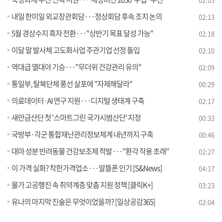
내일 한미일 외교장관회담···정상회담 후속 조치 논의
02:13
5월 경상수지 흑자 전환···"상반기 목표 달성 가능"
02:18
이달 말 발사체 고도화사업 주관기업 선정 돌입
02:10
역대급 열대야 기승···"무더위 건강관리 유의"
02:09
통일부, 탈북단체 풍선 살포에 "자제해달라"
00:29
의료데이터·AI 연구 지원···디지털 생태계 구축
02:17
새만금산단 첫 '스마트그린 국가시범산단' 지정
00:33
국방부·각군 통합재난관리정보체계 내년까지 구축
00:46
대마 성분 반려동물 건강보조제 적발···"환각 작용 초래"
02:27
이 가격 실화? 착한가격업소···알뜰폰 인기 [S&News]
04:17
물가 고공행진 속 취약계층 맞춤 지원 정책 [클릭K+]
03:23
유나의 마지막 진술은 무엇이었을까? [일상공감365]
02:04