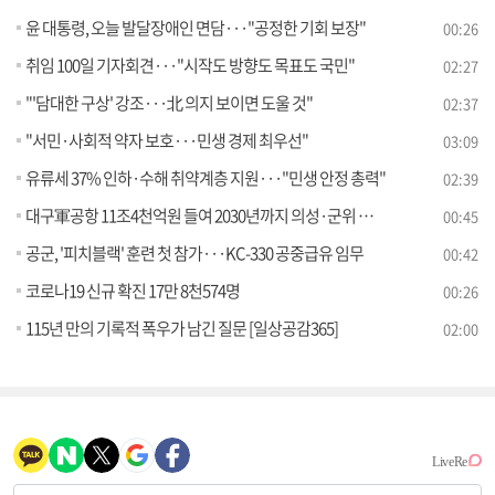
윤 대통령, 오늘 발달장애인 면담···"공정한 기회 보장"
00:26
취임 100일 기자회견···"시작도 방향도 목표도 국민"
02:27
"'담대한 구상' 강조···北 의지 보이면 도울 것"
02:37
"서민·사회적 약자 보호···민생 경제 최우선"
03:09
유류세 37% 인하·수해 취약계층 지원···"민생 안정 총력"
02:39
대구軍공항 11조4천억원 들여 2030년까지 의성·군위 이전
00:45
공군, '피치블랙' 훈련 첫 참가···KC-330 공중급유 임무
00:42
코로나19 신규 확진 17만 8천574명
00:26
115년 만의 기록적 폭우가 남긴 질문 [일상공감365]
02:00