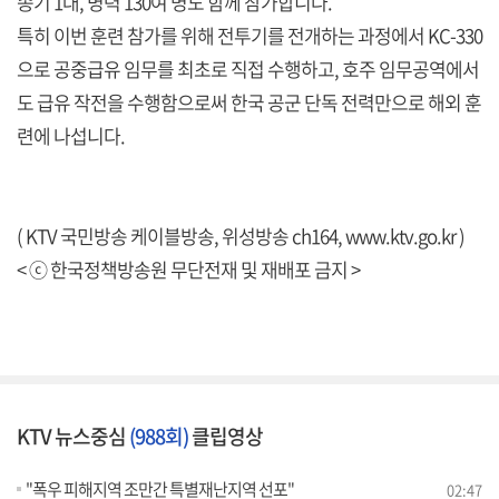
송기 1대, 병력 130여 명도 함께 참가합니다.
특히 이번 훈련 참가를 위해 전투기를 전개하는 과정에서 KC-330
으로 공중급유 임무를 최초로 직접 수행하고, 호주 임무공역에서
도 급유 작전을 수행함으로써 한국 공군 단독 전력만으로 해외 훈
련에 나섭니다.
( KTV 국민방송 케이블방송, 위성방송 ch164,
www.ktv.go.kr
)
< ⓒ 한국정책방송원 무단전재 및 재배포 금지 >
KTV 뉴스중심
(988회)
클립영상
"폭우 피해지역 조만간 특별재난지역 선포"
02:47