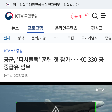
본
메
전
이 누리집은 대한민국 공식 전자정부 누리집입니다.
문
뉴
체
바
바
메
KTV 국민방송
온 에어
로
로
뉴
공식 누리집 주소 확인하기
메뉴 열기
가
가
바
go.kr 주소를 사용하는 누리집은 대한민국 정부기관이 관리하는 누리집입
기
기
로
뉴스
프로그램
온라인콘텐츠
편성표
니다.
가
이밖에 or.kr 또는 .kr등 다른 도메인 주소를 사용하고 있다면 아래 URL에
기
전체
정책
문화/교양
보도
특집
국가기념식
종영
서 도메인 주소를 확인해 보세요
운영중인 공식 누리집보기
KTV 뉴스중심
공군, '피치블랙' 훈련 첫 참가···KC-330 공
중급유 임무
등록일 : 2022.08.18