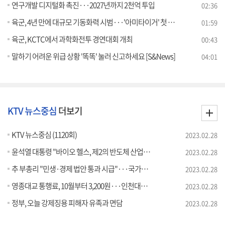
연구개발 디지털화 촉진···2027년까지 2천억 투입
02:36
육군, 4년 만에 대규모 기동화력 시범···'아미타이거' 첫 적용
01:59
육군, KCTC에서 과학화전투 경연대회 개최
00:43
말하기 어려운 위급 상황 '똑똑' 눌러 신고하세요 [S&News]
04:01
KTV 뉴스중심
더보기
KTV 뉴스중심 (1120회)
2023.02.28
윤석열 대통령 "바이오 헬스, 제2의 반도체 산업으로"
2023.02.28
추 부총리 "민생·경제 법안 통과 시급"···국가보훈부 승격
2023.02.28
영종대교 통행료, 10월부터 3,200원···인천대교는 25년까지 인하
2023.02.28
정부, 오늘 강제징용 피해자 유족과 면담
2023.02.28