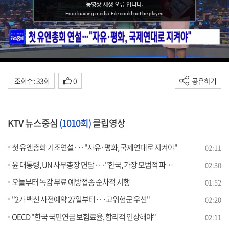
조회수 : 33회
0
공유하기
KTV 뉴스중심
(1010회)
클립영상
첫 유엔총회 기조연설···"자유·평화, 국제연대로 지켜야"
02:11
윤 대통령, UN 사무총장 면담···"한국, 가장 모범적 파트너"
02:30
오늘부터 독감 무료 예방접종 순차적 시행
01:52
"2가 백신 사전예약 27일부터···고위험군 우선"
02:20
OECD "한국 국민연금 보험료율, 합리적 인상해야"
02:11