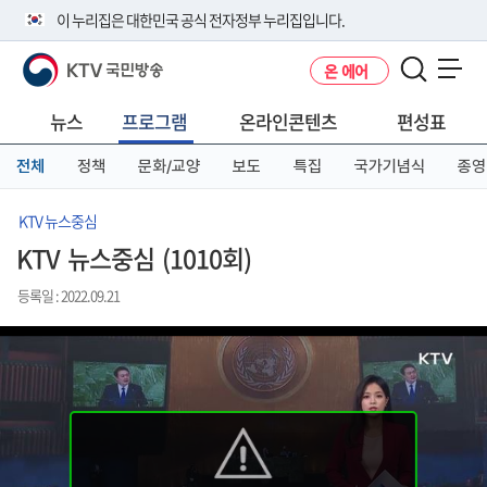
본
메
전
이 누리집은 대한민국 공식 전자정부 누리집입니다.
문
뉴
체
바
바
메
KTV 국민방송
온 에어
로
로
뉴
공식 누리집 주소 확인하기
메뉴 열기
가
가
바
go.kr 주소를 사용하는 누리집은 대한민국 정부기관이 관리하는 누리집입
기
기
로
뉴스
프로그램
온라인콘텐츠
편성표
니다.
가
이밖에 or.kr 또는 .kr등 다른 도메인 주소를 사용하고 있다면 아래 URL에
기
전체
정책
문화/교양
보도
특집
국가기념식
종영
서 도메인 주소를 확인해 보세요
운영중인 공식 누리집보기
KTV 뉴스중심
KTV 뉴스중심 (1010회)
등록일 : 2022.09.21