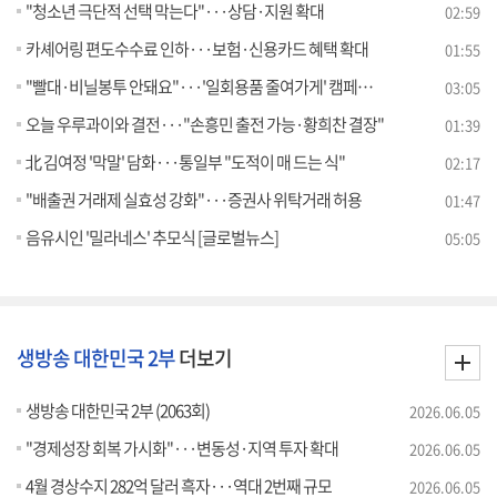
"청소년 극단적 선택 막는다"···상담·지원 확대
02:59
카셰어링 편도수수료 인하···보험·신용카드 혜택 확대
01:55
"빨대·비닐봉투 안돼요"···'일회용품 줄여가게' 캠페인 [정책현장+]
03:05
오늘 우루과이와 결전···"손흥민 출전 가능·황희찬 결장"
01:39
北 김여정 '막말' 담화···통일부 "도적이 매 드는 식"
02:17
"배출권 거래제 실효성 강화"···증권사 위탁거래 허용
01:47
음유시인 '밀라네스' 추모식 [글로벌뉴스]
05:05
생방송 대한민국 2부
더보기
생방송 대한민국 2부 (2063회)
2026.06.05
"경제성장 회복 가시화"···변동성·지역 투자 확대
2026.06.05
4월 경상수지 282억 달러 흑자···역대 2번째 규모
2026.06.05