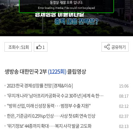
조회수 : 51회
1
공유하기
생방송 대한민국 2부
(1225회)
클립영상
2023 한국 경제성장률 전망 [경제&이슈]
15:06
'무지개 나라' 남아프리카공화국 수교 30주년 [세계 속 한국]
08:17
"방위 산업, 미래 신성장 동력···범정부 수출 지원"
02:12
한은, 기준금리 0.25%p 인상···사상 첫 6회 연속 인상
02:37
'위기정보' 44종까지 확대···복지 사각 발굴 고도화
02:13