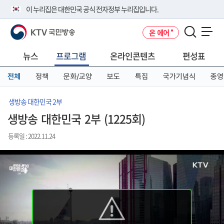
본
메
전
이 누리집은 대한민국 공식 전자정부 누리집입니다.
문
뉴
체
바
바
메
KTV 국민방송
온 에어
로
로
뉴
공식 누리집 주소 확인하기
메뉴 열기
가
가
바
go.kr 주소를 사용하는 누리집은 대한민국 정부기관이 관리하는 누리집입
기
기
로
뉴스
프로그램
온라인콘텐츠
편성표
니다.
가
이밖에 or.kr 또는 .kr등 다른 도메인 주소를 사용하고 있다면 아래 URL에
기
전체
정책
문화/교양
보도
특집
국가기념식
종영
서 도메인 주소를 확인해 보세요
운영중인 공식 누리집보기
생방송 대한민국 2부
생방송 대한민국 2부 (1225회)
등록일 : 2022.11.24