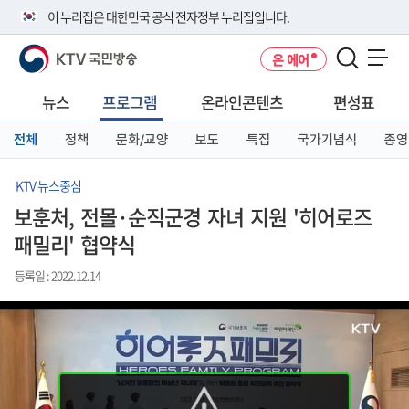
본
메
전
이 누리집은 대한민국 공식 전자정부 누리집입니다.
문
뉴
체
바
바
메
KTV 국민방송
온 에어
로
로
뉴
공식 누리집 주소 확인하기
메뉴 열기
가
가
바
go.kr 주소를 사용하는 누리집은 대한민국 정부기관이 관리하는 누리집입
기
기
로
뉴스
프로그램
온라인콘텐츠
편성표
니다.
가
이밖에 or.kr 또는 .kr등 다른 도메인 주소를 사용하고 있다면 아래 URL에
기
전체
정책
문화/교양
보도
특집
국가기념식
종영
서 도메인 주소를 확인해 보세요
운영중인 공식 누리집보기
KTV 뉴스중심
보훈처, 전몰·순직군경 자녀 지원 '히어로즈
패밀리' 협약식
등록일 : 2022.12.14