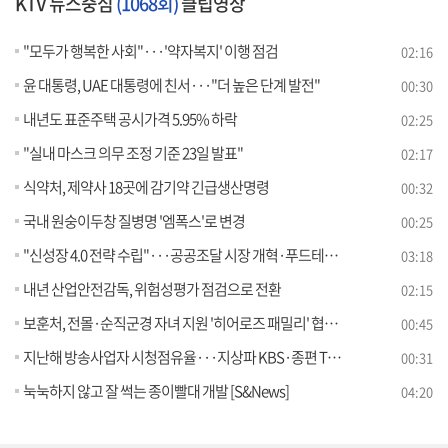
KTV 뉴스중심
(1068회)
클립영상
"모두가 행복한 사회"···'약자복지' 이행 점검
02:16
윤 대통령, UAE 대통령에 친서···"더 높은 단계 발전"
00:30
내년도 표준주택 공시가격 5.95% 하락
02:25
"실내 마스크 의무 조정 기준 23일 발표"
02:17
식약처, 제약사 18곳에 감기약 긴급생산명령
00:32
국내 원숭이두창 질병명 '엠폭스'로 변경
00:25
"신성장 4.0 전략 수립"···공공조달 시장 개혁·푸드테크 산업 강화
03:18
내년 산업안전감독, 위험성평가 점검으로 전환
02:15
보훈처, 전몰·순직군경 자녀 지원 '히어로즈 패밀리' 협약식
00:45
지난해 방송사업자 시청점유율···지상파 KBS·종편 TV조선 1위
00:31
눅눅하지 않고 잘 썩는 종이빨대 개발 [S&News]
04:20