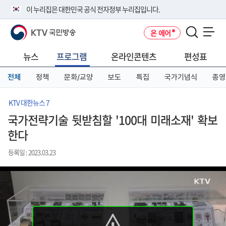
본
메
전
이 누리집은 대한민국 공식 전자정부 누리집입니다.
문
뉴
체
바
바
메
KTV 국민방송
온 에어
로
로
뉴
공식 누리집 주소 확인하기
메뉴 열기
가
가
바
go.kr 주소를 사용하는 누리집은 대한민국 정부기관이 관리하는 누리집입
기
기
로
뉴스
프로그램
온라인콘텐츠
편성표
니다.
가
이밖에 or.kr 또는 .kr등 다른 도메인 주소를 사용하고 있다면 아래 URL에
기
전체
정책
문화/교양
보도
특집
국가기념식
종영
서 도메인 주소를 확인해 보세요
운영중인 공식 누리집보기
KTV 대한뉴스 7
국가전략기술 뒷받침할 '100대 미래소재' 확보
한다
등록일 : 2023.03.23