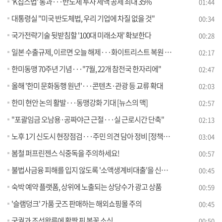
'K칩스법' 통과···반도체 투자 세액 공제 최대 35%
01:44
대통령실 "미국 반도체법, 우리 기업에 차질 없을 것"
00:34
국가전략기술 뒷받침할 '100대 미래소재' 확보한다
00:28
일본 수출규제, 이르면 오늘 해제···화이트리스트 복원 착수
02:17
한미동맹 70주년 기념···"7월, 22개 참전국 한자리에"
02:47
올해 '한미 문화동행 원년'···콘텐츠·관광 등 교류 확대
02:03
한미 현안 논의 활발···동맹강화 기대 [뉴스의 맥]
02:57
"포괄임금 오남용·공짜야근 근절···실 근로시간 단축"
02:13
노후 1기 신도시 현장점검···주민 의견 담아 정비 [정책현장+]
03:04
봄철 퍼프린젠스 식중독을 주의하세요!
00:57
불법사금융 피해를 입지 않도록 '소액생계비대출'을 신청하세요
00:45
숙박 예약 플랫폼, 상위에 노출되는 상당수가 광고 상품
00:59
'슬램덩크' 가품 굿즈 판매하는 해외쇼핑몰 주의
00:45
궁궐과 조선왕릉에 활짝 핀 봄꽃 소식
00:50