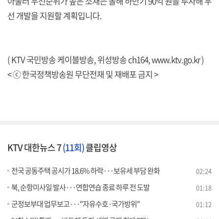
아울러 우선순위가 높은 소재는 올해 하반기 90억 원을 투자해 우
선 개발을 지원할 계획입니다.
( KTV 국민방송 케이블방송, 위성방송 ch164,
www.ktv.go.kr
)
< ⓒ 한국정책방송원 무단전재 및 재배포 금지 >
KTV 대한뉴스 7
(11회)
클립영상
전국 공동주택 공시가 18.6% 하락···보유세 부담 완화
02:24
북, 순항미사일 발사···연합연습 종료 하루 전 도발
01:18
군정보부대 업무보고···"자유수호·국가방위"
01:12