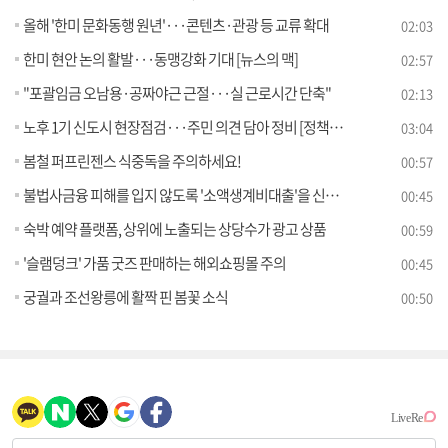
올해 '한미 문화동행 원년'···콘텐츠·관광 등 교류 확대
02:03
한미 현안 논의 활발···동맹강화 기대 [뉴스의 맥]
02:57
"포괄임금 오남용·공짜야근 근절···실 근로시간 단축"
02:13
노후 1기 신도시 현장점검···주민 의견 담아 정비 [정책현장+]
03:04
봄철 퍼프린젠스 식중독을 주의하세요!
00:57
불법사금융 피해를 입지 않도록 '소액생계비대출'을 신청하세요
00:45
숙박 예약 플랫폼, 상위에 노출되는 상당수가 광고 상품
00:59
'슬램덩크' 가품 굿즈 판매하는 해외쇼핑몰 주의
00:45
궁궐과 조선왕릉에 활짝 핀 봄꽃 소식
00:50