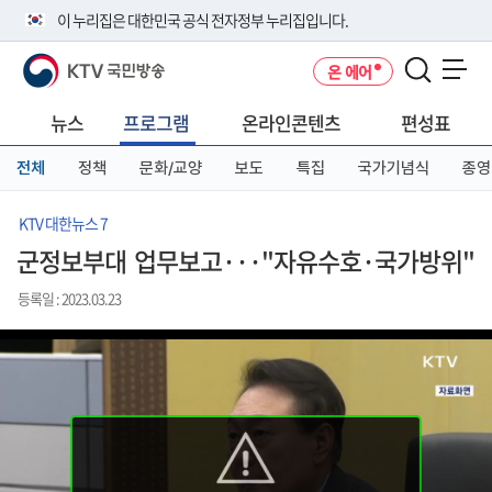
본
메
전
이 누리집은 대한민국 공식 전자정부 누리집입니다.
문
뉴
체
바
바
메
KTV 국민방송
온 에어
로
로
뉴
공식 누리집 주소 확인하기
메뉴 열기
가
가
바
go.kr 주소를 사용하는 누리집은 대한민국 정부기관이 관리하는 누리집입
기
기
로
뉴스
프로그램
온라인콘텐츠
편성표
니다.
가
이밖에 or.kr 또는 .kr등 다른 도메인 주소를 사용하고 있다면 아래 URL에
기
전체
정책
문화/교양
보도
특집
국가기념식
종영
서 도메인 주소를 확인해 보세요
운영중인 공식 누리집보기
KTV 대한뉴스 7
군정보부대 업무보고···"자유수호·국가방위"
등록일 : 2023.03.23