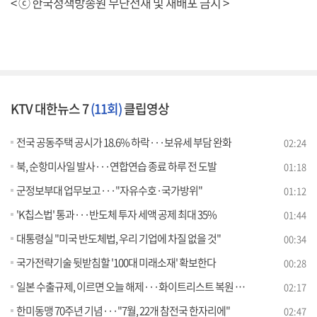
< ⓒ 한국정책방송원 무단전재 및 재배포 금지 >
KTV 대한뉴스 7
(11회)
클립영상
전국 공동주택 공시가 18.6% 하락···보유세 부담 완화
02:24
북, 순항미사일 발사···연합연습 종료 하루 전 도발
01:18
군정보부대 업무보고···"자유수호·국가방위"
01:12
'K칩스법' 통과···반도체 투자 세액 공제 최대 35%
01:44
대통령실 "미국 반도체법, 우리 기업에 차질 없을 것"
00:34
국가전략기술 뒷받침할 '100대 미래소재' 확보한다
00:28
일본 수출규제, 이르면 오늘 해제···화이트리스트 복원 착수
02:17
한미동맹 70주년 기념···"7월, 22개 참전국 한자리에"
02:47