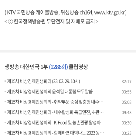
( KTV 국민방송 케이블방송, 위성방송 ch164,
www.ktv.go.kr
)
< ⓒ 한국정책방송원 무단전재 및 재배포 금지 >
생방송 대한민국 1부
(1286회)
클립영상
제15차 비상경제민생회의 (23. 03. 29. 10시)
32:17
제15차 비상경제민생회의 윤석열 대통령 모두말씀
03:55
제15차 비상경제민생회의 - 취약부문 중심 맞춤형 내수활성화 추진
05:08
제15차 비상경제민생회의 - 내수활성화 특급엔진, K-관광 "많이 오게 많이 쓰게"
09:43
제15차 비상경제민생회의 - K-Food 및 농촌관광 활성화
03:30
제15차 비상경제민생회의 - 함께하면 대박나는 2023 동행축제
03:23