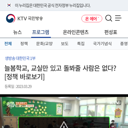
본
메
전
이 누리집은 대한민국 공식 전자정부 누리집입니다.
문
뉴
체
바
바
메
KTV 국민방송
온 에어
로
로
뉴
공식 누리집 주소 확인하기
메뉴 열기
가
가
바
go.kr 주소를 사용하는 누리집은 대한민국 정부기관이 관리하는 누리집입
기
기
로
뉴스
프로그램
온라인콘텐츠
편성표
니다.
가
이밖에 or.kr 또는 .kr등 다른 도메인 주소를 사용하고 있다면 아래 URL에
기
전체
정책
문화/교양
보도
특집
국가기념식
종영
서 도메인 주소를 확인해 보세요
운영중인 공식 누리집보기
생방송 대한민국 1부
늘봄학교, 교실만 있고 돌봐줄 사람은 없다?
[정책 바로보기]
등록일 : 2023.03.29