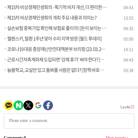
제15차 비상경제민생회의 - 획기적 비자 개선, 더 편리한 한국관광
04:43
제15차 비상경제민생회의 개최 주요 내용과 의미는?
13:55
실손보험 중복가입 확인해 보험료 줄이자! [돈이 보이는 VCR]
04:35
젤렌스키, 탈환 1주년 맞아 수미 지역 방문 [월드 투데이]
05:06
코로나19 대응 중앙재난안전대책본부 브리핑 (23. 03. 29. 11시)
14:11
근로시간저축계좌제 도입되면 '강제 휴가' 써야 한다? [정책 바로보기]
04:43
늘봄학교, 교실만 있고 돌봐줄 사람은 없다? [정책 바로보기]
03:38