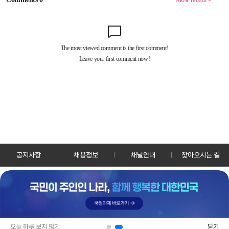
공지사항
채용정보
채널안내
찾아오시는 길
30128 세종특별자치시 정부2청사로 13 한국정책방송원 KTV
TEL: 044-204-8000
Copyrightⓒ KTV 국민방송 All Rights Reserved.
PC버전
앱 다운로드
오늘 하루 보지 않기
닫기