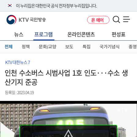
본
메
전
이 누리집은 대한민국 공식 전자정부 누리집입니다.
문
뉴
체
바
바
메
KTV 국민방송
온 에어
로
로
뉴
공식 누리집 주소 확인하기
메뉴 열기
가
가
바
go.kr 주소를 사용하는 누리집은 대한민국 정부기관이 관리하는 누리집입
기
기
로
뉴스
프로그램
온라인콘텐츠
편성표
니다.
가
이밖에 or.kr 또는 .kr등 다른 도메인 주소를 사용하고 있다면 아래 URL에
기
전체
정책
문화/교양
보도
특집
국가기념식
종영
서 도메인 주소를 확인해 보세요
운영중인 공식 누리집보기
KTV 대한뉴스 7
인천 수소버스 시범사업 1호 인도···수소 생
산기지 준공
등록일 : 2023.04.19