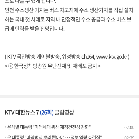
스로 나를 수 있게 됩니다.
인천 수소생산 기지는 버스 차고지에 수소 생산기지를 직접 설치
하는 국내 첫 사례로 지역 내 안정적인 수소 공급과 수소 버스 보
급에 탄력을 받을 전망입니다.
( KTV 국민방송 케이블방송, 위성방송 ch164,
www.ktv.go.kr
)
< ⓒ 한국정책방송원 무단전재 및 재배포 금지 >
KTV 대한뉴스 7
(26회)
클립영상
윤석열 대통령 "미래세대 위해 재정건전성 강화"
02:00
윤 대통령 "마약범죄 뿌리 뽑아야···정부 역량 총결집"
02:29