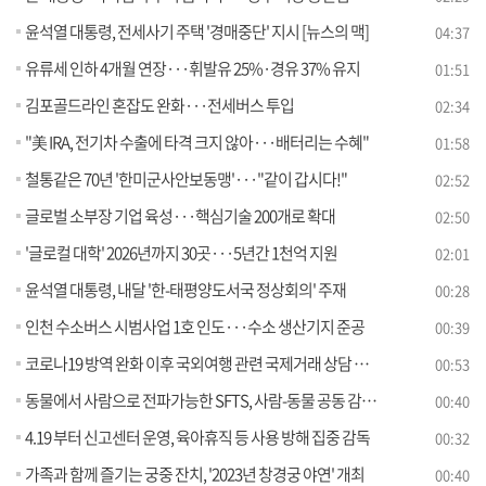
윤석열 대통령, 전세사기 주택 '경매중단' 지시 [뉴스의 맥]
04:37
유류세 인하 4개월 연장···휘발유 25%·경유 37% 유지
01:51
김포골드라인 혼잡도 완화···전세버스 투입
02:34
"美 IRA, 전기차 수출에 타격 크지 않아···배터리는 수혜"
01:58
철통같은 70년 '한미군사안보동맹'···"같이 갑시다!"
02:52
글로벌 소부장 기업 육성···핵심기술 200개로 확대
02:50
'글로컬 대학' 2026년까지 30곳···5년간 1천억 지원
02:01
윤석열 대통령, 내달 '한-태평양도서국 정상회의' 주재
00:28
인천 수소버스 시범사업 1호 인도···수소 생산기지 준공
00:39
코로나19 방역 완화 이후 국외여행 관련 국제거래 상담 급증
00:53
동물에서 사람으로 전파가능한 SFTS, 사람-동물 공동 감시체계 운영
00:40
4.19 부터 신고센터 운영, 육아휴직 등 사용 방해 집중 감독
00:32
가족과 함께 즐기는 궁중 잔치, '2023년 창경궁 야연' 개최
00:40