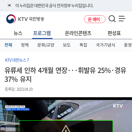
본
메
전
이 누리집은 대한민국 공식 전자정부 누리집입니다.
문
뉴
체
바
바
메
KTV 국민방송
온 에어
로
로
뉴
공식 누리집 주소 확인하기
메뉴 열기
가
가
바
go.kr 주소를 사용하는 누리집은 대한민국 정부기관이 관리하는 누리집입
기
기
로
뉴스
프로그램
온라인콘텐츠
편성표
니다.
가
이밖에 or.kr 또는 .kr등 다른 도메인 주소를 사용하고 있다면 아래 URL에
기
전체
정책
문화/교양
보도
특집
국가기념식
종영
서 도메인 주소를 확인해 보세요
운영중인 공식 누리집보기
KTV 대한뉴스 7
유류세 인하 4개월 연장···휘발유 25%·경유
37% 유지
등록일 : 2023.04.19