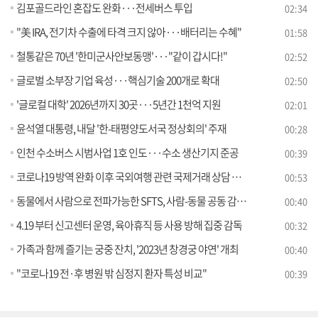
김포골드라인 혼잡도 완화···전세버스 투입
02:34
"美 IRA, 전기차 수출에 타격 크지 않아···배터리는 수혜"
01:58
철통같은 70년 '한미군사안보동맹'···"같이 갑시다!"
02:52
글로벌 소부장 기업 육성···핵심기술 200개로 확대
02:50
'글로컬 대학' 2026년까지 30곳···5년간 1천억 지원
02:01
윤석열 대통령, 내달 '한-태평양도서국 정상회의' 주재
00:28
인천 수소버스 시범사업 1호 인도···수소 생산기지 준공
00:39
코로나19 방역 완화 이후 국외여행 관련 국제거래 상담 급증
00:53
동물에서 사람으로 전파가능한 SFTS, 사람-동물 공동 감시체계 운영
00:40
4.19 부터 신고센터 운영, 육아휴직 등 사용 방해 집중 감독
00:32
가족과 함께 즐기는 궁중 잔치, '2023년 창경궁 야연' 개최
00:40
"코로나19 전·후 병원 밖 심정지 환자 특성 비교"
00:39