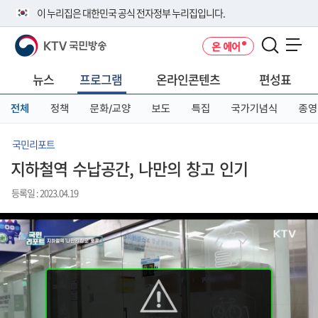
본
메
전
이 누리집은 대한민국 공식 전자정부 누리집입니다.
문
뉴
체
바
바
메
KTV 국민방송
온 에어
로
로
뉴
공식 누리집 주소 확인하기
메뉴 열기
가
가
바
go.kr 주소를 사용하는 누리집은 대한민국 정부기관이 관리하는 누리집입
기
기
로
뉴스
프로그램
온라인콘텐츠
편성표
니다.
가
이밖에 or.kr 또는 .kr등 다른 도메인 주소를 사용하고 있다면 아래 URL에
기
전체
정책
문화/교양
보도
특집
국가기념식
종영
서 도메인 주소를 확인해 보세요
운영중인 공식 누리집보기
국민리포트
지하철역 수납공간, 나만의 창고 인기
등록일 : 2023.04.19