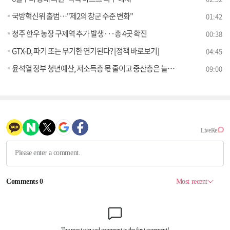
국방혁신위 출범…"제2의 창군 수준 변화"
01:42
청주 한우 농장 구제역 추가 발생···총 4곳 확진
00:38
GTX-D, 파기 또는 무기한 연기된다? [정책 바로보기]
04:45
윤석열 정부 청년예산, 저소득층 몫 줄이고 중산층은 늘렸다? [정책 바로보기]
09:00