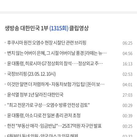
생방송 대한민국 1부
(1315회)
클립영상
후쿠시마 원전 오염수 현장 시찰단 관련 브리핑
06:25
변치 않는 어버이 은혜, 그 시절 어버이날 풍경 [라떼는 뉴우스]
04:56
윤 대통령, 히로시마 G7 정상회의 참석···정상외교 주요 행보는?
16:13
국정브리핑 (23. 05. 12. 10시)
02:53
이것만 알면 더 저렴하게~ 자동차보험 가입 팁! [돈이 보이는 VCR]
04:01
윤석열 정부 1년 달라진 대한민국
27:03
"최고 전문가로 구성…오염수 방류 안전성 검토"
00:29
윤 대통령, 아소 다로 전 일본 총리 관저 초청
00:39
한전 "부동산 매각·임금반납"…25조7억원 자구안 발표
00:25
6월부터 동네 의원·약국 마스크 의무 해제
02:32