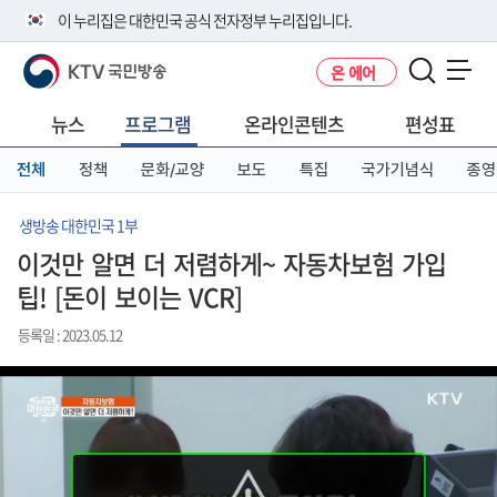
본
메
전
이 누리집은 대한민국 공식 전자정부 누리집입니다.
문
뉴
체
바
바
메
KTV 국민방송
온 에어
로
로
뉴
공식 누리집 주소 확인하기
메뉴 열기
가
가
바
go.kr 주소를 사용하는 누리집은 대한민국 정부기관이 관리하는 누리집입
기
기
로
뉴스
프로그램
온라인콘텐츠
편성표
니다.
가
이밖에 or.kr 또는 .kr등 다른 도메인 주소를 사용하고 있다면 아래 URL에
기
전체
정책
문화/교양
보도
특집
국가기념식
종영
서 도메인 주소를 확인해 보세요
운영중인 공식 누리집보기
생방송 대한민국 1부
이것만 알면 더 저렴하게~ 자동차보험 가입
팁! [돈이 보이는 VCR]
등록일 : 2023.05.12