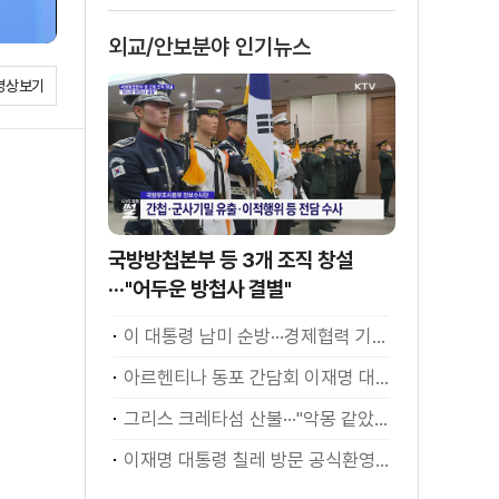
외교/안보분야 인기뉴스
영상보기
국방방첩본부 등 3개 조직 창설
···"어두운 방첩사 결별"
이 대통령 남미 순방···경제협력 기대 성과는?
아르헨티나 동포 간담회 이재명 대통령 모두발언
그리스 크레타섬 산불···"악몽 같았다" [월드 투데이]
이재명 대통령 칠레 방문 공식환영식