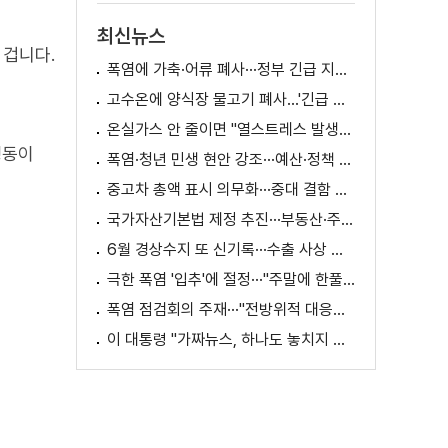
최신뉴스
 겁니다.
폭염에 가축·어류 폐사···정부 긴급 지원책 마련
고수온에 양식장 물고기 폐사...'긴급 방류' 지원
온실가스 안 줄이면 "열스트레스 발생일 29배 증가"
행동이
폭염·청년 민생 현안 강조···예산·정책 방향 제시
중고차 총액 표시 의무화···중대 결함 시 '계약 해제'
국가자산기본법 제정 추진···부동산·주식 등 통합 관리
6월 경상수지 또 신기록···수출 사상 첫 1천억 달러
극한 폭염 '입추'에 절정···"주말에 한풀 꺾인다"
폭염 점검회의 주재···"전방위적 대응체계 가동"
이 대통령 "가짜뉴스, 하나도 놓치지 말고 바로잡아야"