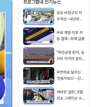
프로그램내 인기뉴스
공공 비정규직 처
우개선···내년부터
'공정수당' 지급 [뉴
스의 맥]
무료 체험 이후 자
동 결제···피해 급증
"무안공항 둔덕, 공
사비 아끼려 설치···
활주로 경사 원인"
무면허로 달리는
'전동킥보드'···단속
사각지대
케데헌 '골든', K팝
최초 그래미상 수
상 [뉴스의 맥]