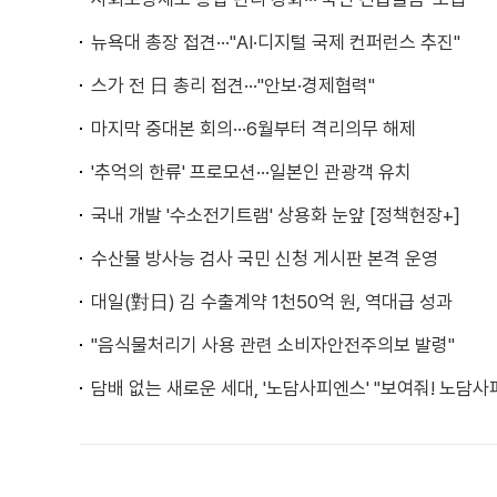
뉴욕대 총장 접견···"AI·디지털 국제 컨퍼런스 추진"
스가 전 日 총리 접견···"안보·경제협력"
마지막 중대본 회의···6월부터 격리의무 해제
'추억의 한류' 프로모션···일본인 관광객 유치
국내 개발 '수소전기트램' 상용화 눈앞 [정책현장+]
수산물 방사능 검사 국민 신청 게시판 본격 운영
대일(對日) 김 수출계약 1천50억 원, 역대급 성과
"음식물처리기 사용 관련 소비자안전주의보 발령"
담배 없는 새로운 세대, '노담사피엔스' "보여줘! 노담사