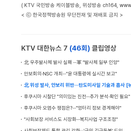
( KTV 국민방송 케이블방송, 위성방송 ch164,
www.
< ⓒ 한국정책방송원 무단전재 및 재배포 금지 >
KTV 대한뉴스 7
(46회)
클립영상
北 우주발사체 발사 실패 ···軍 "발사체 일부 인양"
안보회의·NSC 개최···"윤 대통령에 실시간 보고"
北 위성 발사, 안보리 위반···탄도미사일 기술과 흡사 [
후쿠시마 시찰단 "의미있는 진전···추가 분석·확인 필요"
후쿠시마 오염수 쟁점은?···"엉터리 정보 경계해야"
"사회보장 서비스도 시장화···복지사업 구조조정"
사회보장제도 통합 관리 강화···'국민 긴급돌봄' 도입