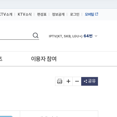
KTV소개
KTV소식
편성표
정보공개
로그인
모바일
164번
스카이라이프
검색
64번
채널안내 펼쳐
IPTV(KT, SKB, LGU+)
164번
스카이라이프
64번
IPTV(KT, SKB, LGU+)
츠
이용자 참여
164번
스카이라이프
공유