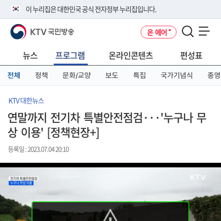
본
메
전
이 누리집은 대한민국 공식 전자정부 누리집입니다.
문
뉴
체
바
바
메
KTV 국민방송
온 에어
로
로
뉴
공식 누리집 주소 확인하기
메뉴 열기
가
가
바
go.kr 주소를 사용하는 누리집은 대한민국 정부기관이 관리하는 누리집입
기
기
로
뉴스
프로그램
온라인콘텐츠
편성표
니다.
가
이밖에 or.kr 또는 .kr등 다른 도메인 주소를 사용하고 있다면 아래 URL에
기
전체
정책
문화/교양
보도
특집
국가기념식
종영
서 도메인 주소를 확인해 보세요
운영중인 공식 누리집보기
KTV 대한뉴스
연말까지 전기차 특별안전점검···'누구나 무
상 이용' [정책현장+]
등록일 : 2023.07.04 20:10