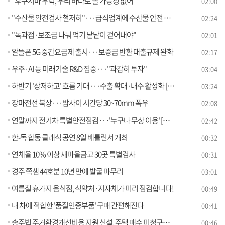
"후쿠시마 우럭, 우리 바다로 올 가능성 없어"
02:00
"수산물 안전검사 철저히"···급식업계에 수산물 안전 홍보
02:24
"독과점·보조금 나눠 먹기 낱낱이 걷어내야"
02:01
알뜰폰 5G 중간요금제 출시···보증금 반환 대출규제 완화
02:17
우주·AI 등 미래기술 R&D 집중···"과감히 투자"
03:04
하반기 '상저하고' 흐름 기대···수출 확대·내수 활성화 [뉴스의 맥]
03:24
장마전선 북상···밤사이 시간당 30~70mm 폭우
02:08
연말까지 전기차 특별안전점검···'누구나 무상 이용' [정책현장+]
02:42
한-독 합동 클래식 공연 8일 베를린서 개최
00:32
연체율 10% 이상 새마을금고 30곳 특별검사
00:31
경주 쪽샘 44호분 10년 만에 발굴 마무리
03:01
여름철 휴가지 음식점, 식약처·지자체가 미리 점검합니다!
00:49
내 차에 적합한 '품질인증부품' 구매 간편해진다
00:41
송주법 주거환경개선비용 지원 신설, 주택 매수 미청구자 선택의 폭 확대
00:46