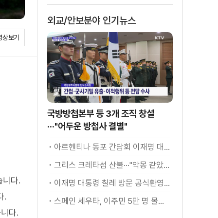
외교/안보분야 인기뉴스
영상보기
국방방첩본부 등 3개 조직 창설
···"어두운 방첩사 결별"
아르헨티나 동포 간담회 이재명 대통령 모두발언
그리스 크레타섬 산불···"악몽 같았다" [월드 투데이]
습니다.
이재명 대통령 칠레 방문 공식환영식
.
스페인 세우타, 이주민 5만 명 몰려 [월드 투데이]
니다.