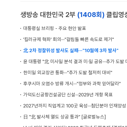
생방송 대한민국 2부
(1408회)
클립영
대통령실 브리핑 - 주요 현안 발표
'킬러규제 혁파' 회의···"걸림돌 빠른 속도로 제거"
北 2차 정찰위성 발사도 실패···"10월에 3차 발사"
윤 대통령 "北 미사일 분석 결과 미·일 공유···추가 도발 
한미일 외교장관 통화···"추가 도발 철저히 대비"
후쿠시마 오염수 방류 개시···"정부와 과학 믿어달라"
가덕도신공항건설공단 신설···2029년 개항 목표
2027년까지 직업계고 100곳 육성···첨단분야 인재양성
日 "北 발사체 열도 상공 통과" [글로벌뉴스]