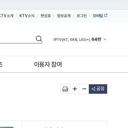
KTV소개
KTV소식
편성표
정보공개
로그인
모바일
164번
스카이라이프
검색
64번
채널안내 펼쳐
IPTV(KT, SKB, LGU+)
164번
스카이라이프
64번
IPTV(KT, SKB, LGU+)
츠
이용자 참여
164번
스카이라이프
공유