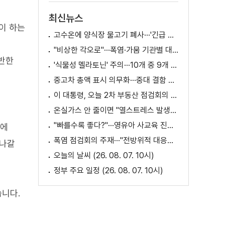
최신뉴스
이 하는
고수온에 양식장 물고기 폐사···'긴급 방류' 지원
"비상한 각오로"···폭염·가뭄 기관별 대책은?
위반한
'식물성 멜라토닌' 주의···10개 중 9개 처방 용량 초과
중고차 총액 표시 의무화···중대 결함 시 '계약 해제'
이 대통령, 오늘 2차 부동산 점검회의 주재
온실가스 안 줄이면 "열스트레스 발생일 29배 증가"
"빠를수록 좋다?"···영유아 사교육 진실과 해법은?
동에
폭염 점검회의 주재···"전방위적 대응체계 가동"
 나갈
오늘의 날씨 (26. 08. 07. 10시)
정부 주요 일정 (26. 08. 07. 10시)
니다.