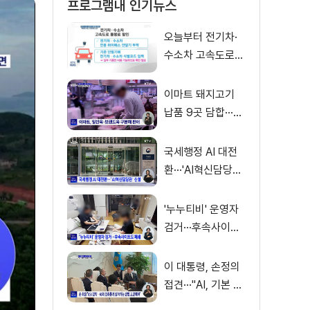
프로그램내 인기뉴스
오늘부터 전기차·
수소차 고속도로
통행료 50% 할인
이마트 돼지고기
납품 9곳 담합···과
징금 31억 원
국세행정 AI 대전
환···'AI혁신담당관'
신설
'누누티비' 운영자
검거···후속사이트
도 폐쇄
이 대통령, 손정의
접견···"AI, 기본 인
프라로 누려야"